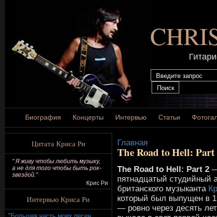
CHRI
Гитари
Биография
Концерты
Интервью
Статьи
Фотога
Главная
Цитата Криса Ри
The Road to Hell: Part
" Я живу чтобы любить музыку,
The Road to Hell: Part 2
—
а не для того чтобы быть рок-
звездой."
пятнадцатый студийный 
Крис Ри
британского музыканта
К
который был выпущен в 1
Интервью Криса Ри
— ровно через десять лет
"Большая часть моих песен