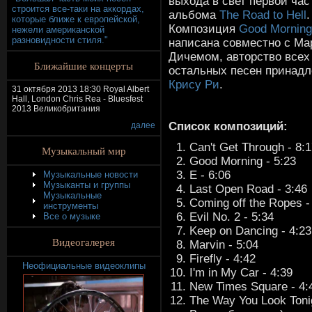
выхода в свет первой час
строится все-таки на аккордах,
альбома
The Road to Hell
.
которые ближе к европейской,
Композиция
Good Morning
нежели американской
разновидности стиля."
написана совместно с М
Дичемом, авторство всех
Ближайшие концерты
остальных песен принад
Крису Ри
.
31 октября 2013 18:30 Royal Albert
Hall, London Chris Rea - Bluesfest
2013 Великобритания
Список композиций:
далее
Can't Get Through - 8:
Музыкальный мир
Good Morning - 5:23
E - 6:06
Музыкальные новости
Музыканты и группы
Last Open Road - 3:46
Музыкальные
Coming off the Ropes -
инструменты
Evil No. 2 - 5:34
Все о музыке
Keep on Dancing - 4:23
Видеогалерея
Marvin - 5:04
Firefly - 4:42
Неофициальные видеоклипы
I'm in My Car - 4:39
New Times Square - 4:
The Way You Look Toni