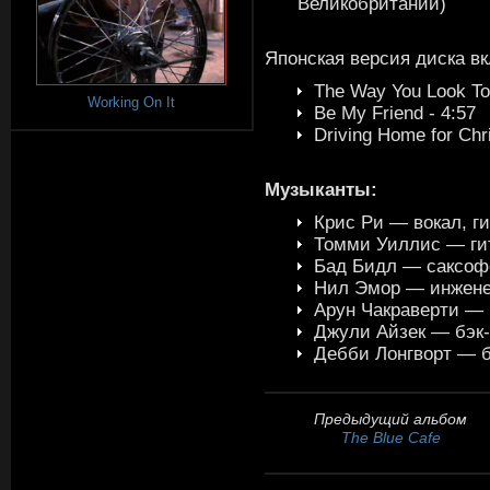
Великобритании)
Японская версия диска в
The Way You Look Ton
Working On It
Be My Friend - 4:57
Driving Home for Chr
Музыканты:
Крис Ри — вокал, г
Томми Уиллис — ги
Бад Бидл — саксоф
Нил Эмор — инжен
Арун Чакраверти — 
Джули Айзек — бэк-
Дебби Лонгворт — б
Предыдущий альбом
The Blue Cafe