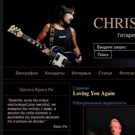
CHRI
Гитари
Биография
Концерты
Интервью
Статьи
Фотога
Главная
Цитата Криса Ри
Loving You Again
"Знаете, если бы я был
Официальные видеоклипы
настоящей рок-звездой, не
говорил бы сейчас с вами, а
вколол бы себе ботокс и
выглядел бы гораздо моложе.
Но я этого не делаю."
Крис Ри