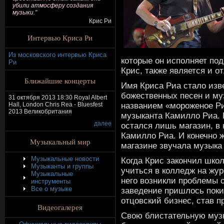
убили атмосферу создания
музыки."
Крис Ри
Интервью Криса Ри
Из московского интервью Криса
которые он исполняет под
Ри
Крис, также является и о
Ближайшие концерты
Имя Криса Риа стало изве
божественных песен и муз
31 октября 2013 18:30 Royal Albert
названием «мороженое Ри
Hall, London Chris Rea - Bluesfest
2013 Великобритания
музыканта Камилло Риа. В
далее
остался лишь магазин, в
Камилло Риа. И конечно ж
Музыкальный мир
магазине звучала музыка
Музыкальные новости
Когда Крис закончил шко
Музыканты и группы
учиться в колледж на жур
Музыкальные
него возникли проблемы 
инструменты
Все о музыке
заведение пришлось покин
отцовский бизнес, став 
Видеогалерея
Свою блистательную муз