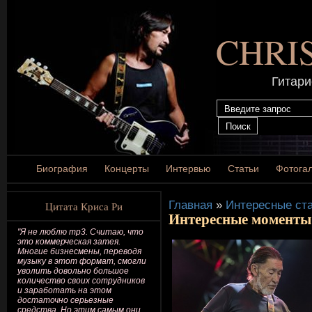
CHRI
Гитари
Биография
Концерты
Интервью
Статьи
Фотога
Главная
»
Интересные ста
Цитата Криса Ри
Интересные моменты 
"Я не люблю mp3. Считаю, что
это коммерческая затея.
Многие бизнесмены, переводя
музыку в этот формат, смогли
уволить довольно большое
количество своих сотрудников
и заработать на этом
достаточно серьезные
средства. Но этим самым они