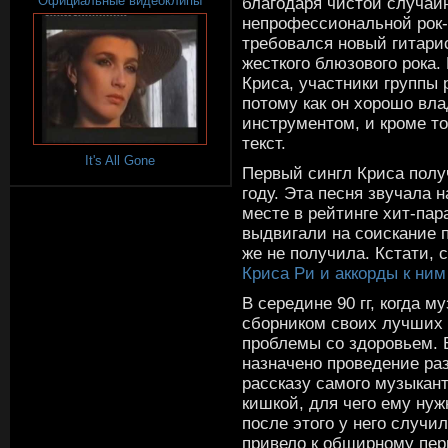
Официальные видеоклипы
благодаря чистой случайн
непрофессиональной рок-
требовался новый гитари
жесткого блюзового рока
Криса, участники группы 
потому как он хорошо вл
инструментом, и кроме то
текст.
It's All Gone
Первый сингл Криса полу
году. Эта песня звучала н
месте в рейтинге хит-па
выдвигали на соискание 
же не получила. Кстати,
Криса Ри и аккорды к ним
В середине 90 гг, когда м
сборником своих лучших 
проблемы со здоровьем. В
назначено проведение ра
рассказу самого музыкан
кишкой, для чего ему нуж
после этого у него случи
привело к обширному пер