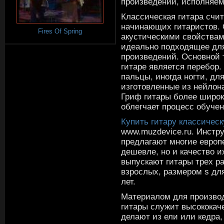
произведений, исполняем
Классическая гитара счи
начинающих гитаристов.
Fires Of Spring
акустическими свойствами
идеально подходящее дл
произведений. Основной 
гитаре является перебор.
пальцы, иногда ногти, дл
изготовленные из нейлон
Гриф гитары более широки
облегчает процесс обучен
Купить гитару классичес
www.muzdevice.ru. Инстр
предлагают многие европ
дешевле, но и качество 
выпускают гитары трех р
взрослых, размером ѕ для
лет.
Материалом для произво
гитары служит высококач
делают из ели или кедра,