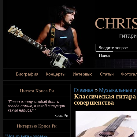
CHRI
Гитари
Биография
Концерты
Интервью
Статьи
Фотога
Главная
»
Музыкальные и
Цитата Криса Ри
Классическая гитара 
совершенства
"Песни я пишу каждый день и
всегда помню, в какой ситуации
какую написал."
Крис Ри
Интервью Криса Ри
"Моя музыка - болезнь,