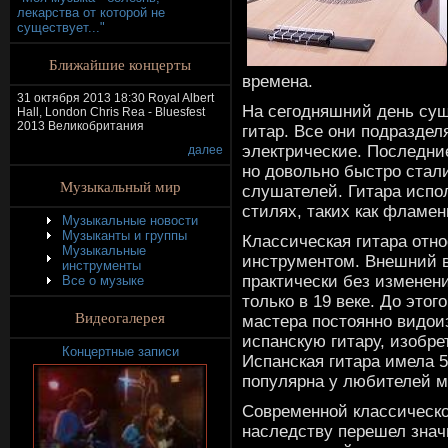
лекарства от которой не
существует..."
Ближайшие концерты
времена.
31 октября 2013 18:30 Royal Albert
На сегодняшний день сущ
Hall, London Chris Rea - Bluesfest
2013 Великобритания
гитар. Все они подраздел
электрические. Последни
далее
но довольно быстро стал
Музыкальный мир
слушателей. Гитара испо
стилях, таких как фламенк
Музыкальные новости
Музыканты и группы
Классическая гитара отно
Музыкальные
инструментом. Внешний 
инструменты
практически без изменени
Все о музыке
только в 19 веке. До это
Видеогалерея
мастера постоянно видои
испанскую гитару, изобре
Концертные записи
Испанская гитара имела 
популярна у любителей м
Современной классическо
наследству перешел зна