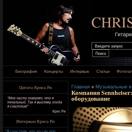
CHRI
Гитари
Биография
Концерты
Интервью
Статьи
Фотога
Главная
»
Музыкальные и
Цитата Криса Ри
Компания Sennheiser:
оборудование
"Мне часто говорят, что я
печальный. Так я выгляжу, когда
я счастлив!"
Крис Ри
Интервью Криса Ри
"Я счастлив, что до сих пор