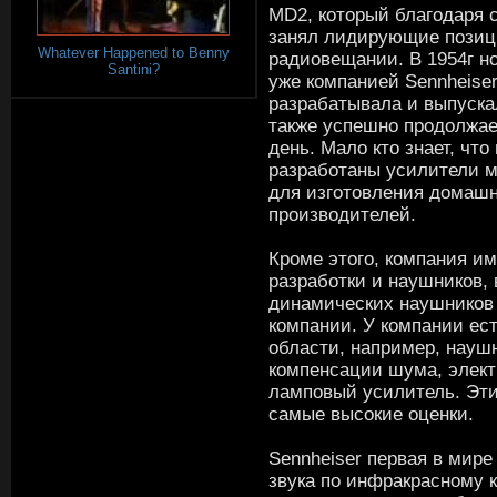
MD2, который благодаря
занял лидирующие позици
Whatever Happened to Benny
радиовещании. В 1954г 
Santini?
уже компанией Sennheise
разрабатывала и выпуска
также успешно продолжае
день. Мало кто знает, чт
разработаны усилители м
для изготовления домашн
производителей.
Кроме этого, компания им
разработки и наушников,
динамических наушников
компании. У компании ест
области, например, науш
компенсации шума, элек
ламповый усилитель. Эт
самые высокие оценки.
Sennheiser первая в мир
звука по инфракрасному к