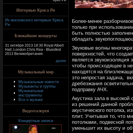
Крис Ри
Интервью Криса Ри
Из московского интервью Криса
Более-менее разборчивое 
Ри
только при использовани
быть полностью заполнен
Ближайшие концерты
обладать звукопоглощаю
31 октября 2013 18:30 Royal Albert
Звуковые волны многокра
Hall, London Chris Rea - Bluesfest
поверхностей, что создае
2013 Великобритания
является звукоизоляция з
далее
чтобы происходящее в н
Музыкальный мир
находятся на близлежаще
это непростая задача, в
Музыкальные новости
дребезжания осветительно
Музыканты и группы
подправку АЧХ.
Музыкальные
инструменты
Акустика зала в высокой 
Все о музыке
из решений данной пробл
акустического потолка, и
Видеогалерея
плит. Учитывая то, что 
Концертные записи
потолками, подвесной по
уменьшит их высоту и об