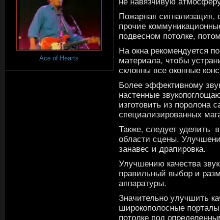
не навязчивую атмосферу 
Пожарная сигнализация, 
прочие коммуникационные
подвесном потолке, пото
На окна рекомендуется п
Ace of Hearts
материала, чтобы устрани
склонны все оконные конс
Более эффективному зву
настенные звукопоглоща
изготовить из поролона с
специализированных маг
Также, следует уделить 
области сцены. Улучшени
занавес и драпировка.
Улучшению качества звука
правильный выбор и раз
аппаратуры.
Значительно улучшить ка
широкополосные порталы 
потолке под определенны