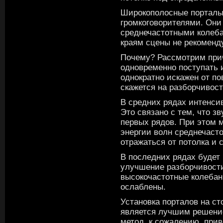
Широкополосные порталы
громкоговорителями. Он
среднечастотными колеба
краям сцены не рекоменд
Почему? Рассмотрим прич
одновременно поступать и
однократно искажен от по
скажется на разборчивост
В средних рядах интенсив
Это связано с тем, что з
первых рядов. При этом 
энергии волн среднечасто
отражаться от потолка и с
В последних рядах будет
улучшение разборчивости
высокочастотные колебан
ослаблены.
Установка порталов на ст
является лучшим решение
метод, к сожалению, пр