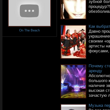
зубной бо
процедур?
обезболив
Как выбрат
On The Beach
Давно прош
украшение
своими «о
артисты на
фокусами, 
Почему сто
аренду
Абсолютно
большого 
наличие зв
высокая ст
зачастую л
Музыка пе