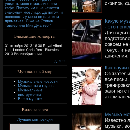
скрипок, ф
увидеть меня в магазине или
кафе. Потому им и не кажется
знакомым мое лицо. Да потом, и
внешность у меня не слишком
Какую муз
приметная. Я же не Стивен
Тайлер или Мик Джаггер."
- это пон
Для водит
Ближайшие концерты
подготовле
совсем не 
31 октября 2013 18:30 Royal Albert
тонус, и н
Hall, London Chris Rea - Bluesfest
2013 Великобритания
движения.
далее
Как научит
Музыкальный мир
Обязатель
все песни.
Музыкальные новости
тренировки
Музыканты и группы
Музыкальные
занятия с 
инструменты
аккомпанем
Все о музыке
Видеогалерея
Музыка мо
Лучшие композиции
Известно л
музыки, в