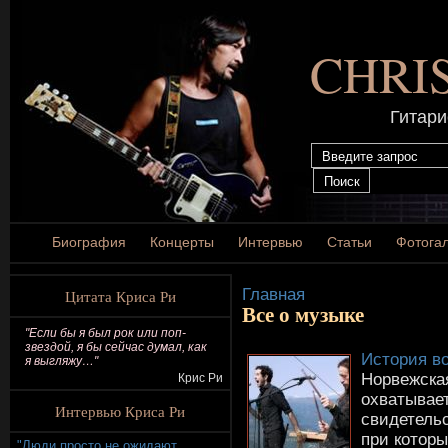
CHRI
Гитари
Биография
Концерты
Интервью
Статьи
Фотога
Главная
Цитата Криса Ри
Все о музыке
"Если бы я был рок или поп-
звездой, я бы сейчас думал, как
История в
я выгляжу…"
Норвежска
Крис Ри
охватывает
Интервью Криса Ри
свидетельс
при котор
"Люди просто не ожидают