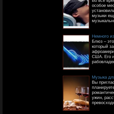
Во все вр
особое ме
установили
музыки ещ
музыкальн
Немного и
Блюз – эт
который за
афроамери
США. Его и
рабовладел
Музыка дл
Вы пригла
планирует
романтиче
ужин, расс
превосходн