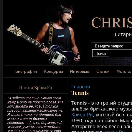
CHRI
Гитари
Биография
Концерты
Интервью
Статьи
Фотога
Главная
Цитата Криса Ри
Tennis
"Я действительно люблю свою
Tennis
- это третий студ
жену, и это не просто слова. И я
хочу видеть ее, когда только
альбом британского музы
предоставляется возможность.
Криса Ри
, который был в
Я знаю, стало тенденцией для
многих в этом бизнесе
1980 году на лейбле Magn
говорить – эй, я же нормальный
Авторство всех песен ал
человек, у меня есть семейная
жизнь. Я один из немногих, кто