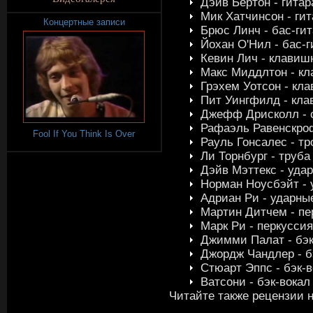
Дэйв Бертон - гитар
Мик Хатчинсон - гит
Концертные записи
Брюс Линч - бас-ги
Йохан О'Нил - бас-г
Кевин Лич - клавиш
Макс Миддлтон - к
Грэхем Уотсон - кла
Пит Уингфилд - кла
Джефф Дрисколл - 
Рафаэль Равенскроф
Fool If You Think Is Over
Рауль Гонсалес - т
Ли Торнбург - труба
Дэйв Мэттекс - уда
Норман Ноусбэйт - 
Адриан Ри - ударны
Мартин Дитчем - пе
Марк Ри - перкуссия
Джимми Палат - бэк
Джордж Чандлер - б
Стюарт Эппс - бэк-
Ватсони - бэк-вокал
Читайте также рецензии 