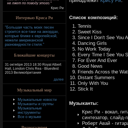
принадлежит
Крису Ри
.
не лжет по поводу этого."
Крис Ри
Интервью Криса Ри
Список композиций:
Tennis
"Большая часть моих песен
Sweet Kiss
строится все-таки на аккордах,
которые ближе к европейской,
Since I Don't See You 
нежели американской
Dancing Girls
разновидности стиля."
No Work Today
Every Time I See You S
Ближайшие концерты
For Ever And Ever
31 октября 2013 18:30 Royal Albert
Good News
Hall, London Chris Rea - Bluesfest
Friends Across the Wat
2013 Великобритания
Distant Summers
далее
Only With You
Stick It
Музыкальный мир
Музыкальные новости
Музыканты:
Музыканты и группы
Музыкальные
Крис Ри - вокал, ги
инструменты
Все о музыке
синтезатор, слайд-
Роберт Авай - гитар
Видеогалерея