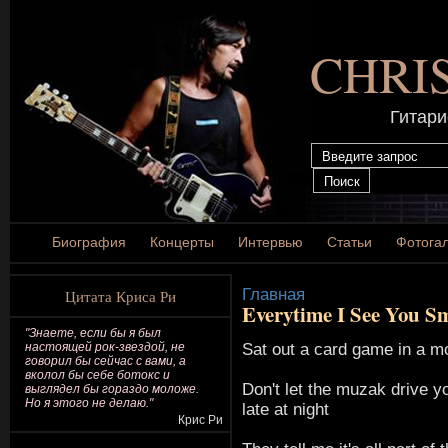
CHRI
Гитари
Биография
Концерты
Интервью
Статьи
Фотога
Главная
Цитата Криса Ри
Everytime I See You Sm
"Знаете, если бы я был
Sat out a card game in a m
настоящей рок-звездой, не
говорил бы сейчас с вами, а
вколол бы себе ботокс и
Don't let the muzak drive y
выглядел бы гораздо моложе.
Но я этого не делаю."
late at night
Крис Ри