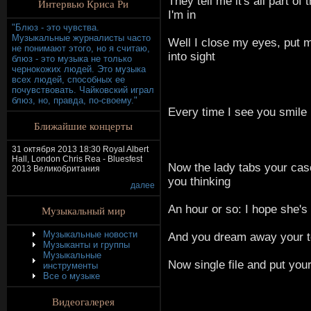
They tell me it's all part of 
Интервью Криса Ри
I'm in
"Блюз - это чувства.
Музыкальные журналисты часто
Well I close my eyes, put
не понимают этого, но я считаю,
into sight
блюз - это музыка не только
чернокожих людей. Это музыка
всех людей, способных ее
почувствовать. Чайковский играл
блюз, но, правда, по-своему."
Every time I see you smile
Ближайшие концерты
31 октября 2013 18:30 Royal Albert
Hall, London Chris Rea - Bluesfest
Now the lady tabs your cas
2013 Великобритания
you thinking
далее
An hour or so: I hope she's 
Музыкальный мир
Музыкальные новости
And you dream away your t
Музыканты и группы
Музыкальные
Now single file and put your
инструменты
Все о музыке
Видеогалерея