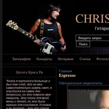
CHRI
Гитари
Биография
Концерты
Интервью
Статьи
Фотога
Главная
Цитата Криса Ри
Espresso
"Когда я очутился в больнице и
Официальные видеоклипы
был так слаб, что не мог
самостоятельно зажечь свет, я
опустился на самое дно
депрессии, но это помогло мне
творить. Это плохо для моей
жены и детей, но это было
хорошо для созидания. Условия,
а не талант – вот что такое