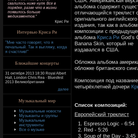
США. Американская верс
свалилось ниже нуля. Все в
альбома содержит сущес
порядке, разве что в жизни
отличающийся треклист 
появилось больше
медикаментов."
оригнального английского
Крис Ри
издания, так как в альбо
композиции с предыдуще
Интервью Криса Ри
альбома
Криса Ри
God’s 
"Мне часто говорят, что я
Banana Skin, который не
печальный. Так я выгляжу, когда
издавался в США.
я счастлив!"
Обложка альбома америка
Ближайшие концерты
обложке британского синг
31 октября 2013 18:30 Royal Albert
Hall, London Chris Rea - Bluesfest
Композиция под название
2013 Великобритания
четырёхлетней дочери
Кр
далее
Музыкальный мир
Список композиций:
Музыкальные новости
Европейский треклист
Музыканты и группы
Музыкальные
Espresso Logic - 6:54
инструменты
Red - 5:26
Все о музыке
Soup of the Day - 3:45