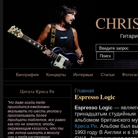
CHRI
Гитари
Биография
Концерты
Интервью
Статьи
Фотога
Главная
Цитата Криса Ри
Espresso Logic
"Но даже когда тебе
Espresso Logic
— являет
приходится ежедневно
вкалывать по шесть уколов и
тринадцатым студийным
проглатывать более
альбомом британского му
тридцати таблеток, все равно
как-то не хочется, чтобы
Криса Ри
. Альбом был в
окружающим казалось, что ты
1993 году В Англии и в 19
уже готов шагнуть в могилу
или у тебя настроение