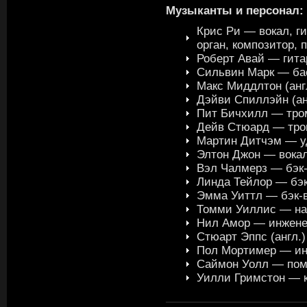
Музыканты и персонал:
Крис Ри — вокал, гит
орган, композитор,
Роберт Авай — гита
Сильвин Марк — ба
Макс Миддлтон (анг
Дэйви Спиллэйн (ан
Пит Бичхилл — тро
Дейв Стюард — тр
Мартин Дитчэм — уд
Элтон Джон — вока
Вэл Чалмерз — бэк
Линда Тейлор — бэк
Эмма Уиттл — бэк-
Томми Уиллис — на
Нил Амор — инжен
Стюарт Эппс (англ.
Пол Мортимер — и
Саймон Уолл — пом
Уилли Гримстон — 