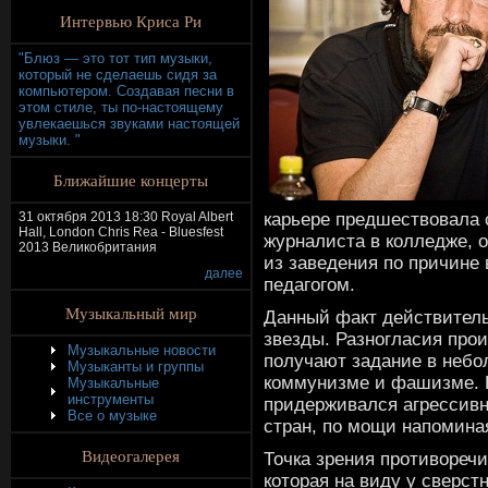
Интервью Криса Ри
"Блюз — это тот тип музыки,
который не сделаешь сидя за
компьютером. Создавая песни в
этом стиле, ты по-настоящему
увлекаешься звуками настоящей
музыки. "
Ближайшие концерты
карьере предшествовала 
31 октября 2013 18:30 Royal Albert
Hall, London Chris Rea - Bluesfest
журналиста в колледже, о
2013 Великобритания
из заведения по причине
далее
педагогом.
Музыкальный мир
Данный факт действител
звезды. Разногласия про
Музыкальные новости
получают задание в небо
Музыканты и группы
коммунизме и фашизме. 
Музыкальные
инструменты
придерживался агрессивн
Все о музыке
стран, по мощи напомин
Видеогалерея
Точка зрения противореч
которая на виду у сверст