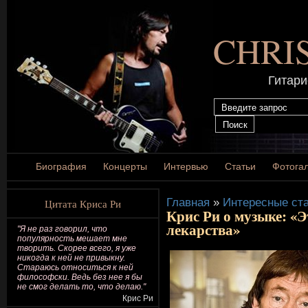
CHRI
Гитари
Биография
Концерты
Интервью
Статьи
Фотога
Главная
»
Интересные ста
Цитата Криса Ри
Крис Ри о музыке: «Э
лекарства»
"Я не раз говорил, что
популярность мешает мне
творить. Скорее всего, я уже
никогда к ней не привыкну.
Стараюсь относиться к ней
философски. Ведь без нее я бы
не смог делать то, что делаю."
Крис Ри