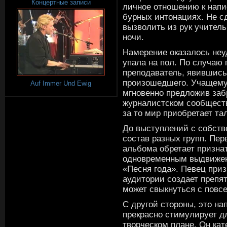
Концертные записи
личное отношению к напи
бурных интонациях. Не с
вызволить из рук учител
ночи.
Намерение оказалось неу
упала на пол. По случаю 
преподаватель, явившис
произошедшего. Учащему
Auf Immer Und Ewig
мгновенно предложив заб
журналистском сообществе
за то мир приобретает та
До выступлений с собств
состав разных групп. Пер
альбома обретает признат
одновременным выдвижен
«Песня года». Певец приз
аудитории создает препят
может свыкнуться с повс
С другой стороны, это н
прекрасно стимулирует д
творческом плане. Он кат