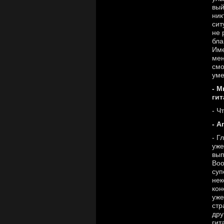
вый
ник
сит
не 
бла
Име
мен
смо
уме
- М
гит
- Ч
- А
- Г
уже
вып
Boo
суп
нек
кон
уже
стр
дру
гит