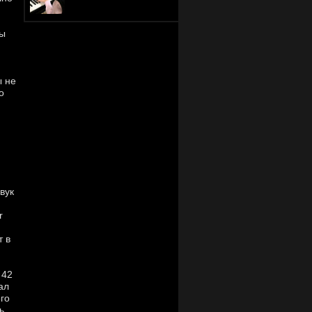
Мы
ы не
о
вук
r
т в
 42
ал
ого
ь