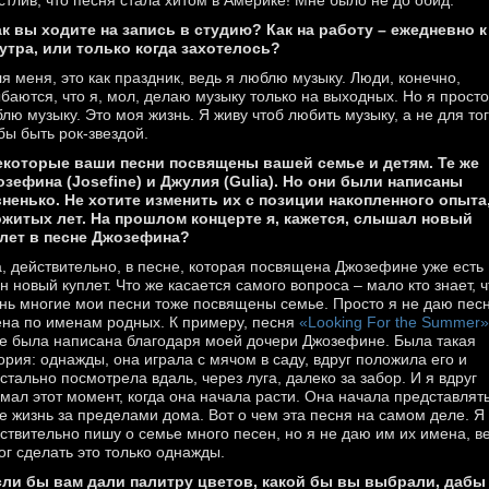
стлив, что песня стала хитом в Америке! Мне было не до обид.
ак вы ходите на запись в студию? Как на работу – ежедневно к
утра, или только когда захотелось?
ля меня, это как праздник, ведь я люблю музыку. Люди, конечно,
баются, что я, мол, делаю музыку только на выходных. Но я просто
лю музыку. Это моя жизнь. Я живу чтоб любить музыку, а не для то
бы быть рок-звездой.
екоторые ваши песни посвящены вашей семье и детям. Те же
зефина (Josefine) и Джулия (Gulia). Но они были написаны
ненько. Не хотите изменить их с позиции накопленного опыта
житых лет. На прошлом концерте я, кажется, слышал новый
лет в песне Джозефина?
а, действительно, в песне, которая посвящена Джозефине уже есть
н новый куплет. Что же касается самого вопроса – мало кто знает, ч
нь многие мои песни тоже посвящены семье. Просто я не даю пес
на по именам родных. К примеру, песня
«Looking For the Summer»
е была написана благодаря моей дочери Джозефине. Была такая
ория: однажды, она играла с мячом в саду, вдруг положила его и
стально посмотрела вдаль, через луга, далеко за забор. И я вдруг
мал этот момент, когда она начала расти. Она начала представлят
е жизнь за пределами дома. Вот о чем эта песня на самом деле. Я
ствительно пишу о семье много песен, но я не даю им их имена, в
ог сделать это только однажды.
сли бы вам дали палитру цветов, какой бы вы выбрали, дабы