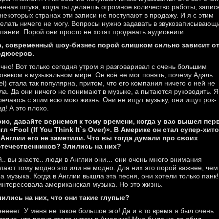
анная штука, когда ты делаешь огромное количество работы, запис
 некоторых странах эти записи не поступают в продажу. И я с этим
елать ничего не могу. Вопросы нужно задавать в звукозаписывающ
пании. Порой они просто не хотят продавать аудиокниги.
а, современный шоу-бизнес порой слишком сильно зависит о
одюсеров.
очно! Вот только сегодня утром я разговаривал с очень большим
овеком в музыкальном мире. Он всё не мог понять, почему Адэль
el) стала так популярна, притом, что его компания ничего о ней не
ла. Да они ничего не понимают в музыке, а пытаются руководить. Я
речаюсь с этим всю мою жизнь. Они не ищут музыку, они ищут рок-
зд! А это плохо.
рис, давайте вернемся к тому времени, когда у вас вышел пе
гл «Fool (If You Think It`s Over)». В Америке он стал супер-хито
 Англии его не заметили. Что вы тогда думали про своих
течественников? Злились на них?
й.. вы знаете.. люди в Англии они… они очень много внимания
лают тому модно это или не модно. Для них это порой важнее, чем
а музыка. Когда в Англии вышла эта песня, они хотели только панк!
интересовала американская музыка. Но это жизнь.
лились на них, что они такие глупые?
ееееет У меня не такое большое эго! Да и в то время я был очень