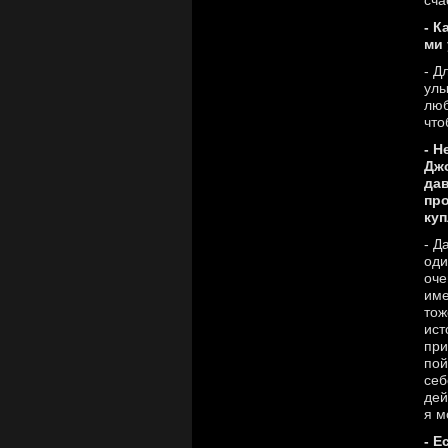
сча
- К
ми 
- Д
улы
люб
что
- Н
Джо
дав
про
куп
- Д
оди
оче
име
тож
ист
при
пой
себ
дей
я м
- Е