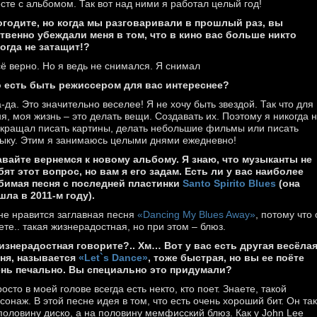
сте с альбомом. Так вот над ними я работал целый год!
огодите, но когда мы разговаривали в прошлый раз, вы
твенно убеждали меня в том, что в кино вас больше никто
огда не затащит!?
сё верно. Но я ведь не снимался. Я снимал
о есть быть режиссером для вас интереснее?
а-да. Это значительно веселее! Я не хочу быть звездой. Так что для
я, моя жизнь – это делать вещи. Создавать их. Поэтому я никогда 
кращал писать картины, делать небольшие фильмы или писать
ыку. Этим я занимаюсь целыми днями ежедневно!
авайте вернемся к новому альбому. Я знаю, что музыканты не
ят этот вопрос, но вам я его задам. Есть ли у вас наиболее
бимая песня с последней пластинки
Santo Spirito Blues
(она
ла в 2011-м году).
не нравится заглавная песня
«Dancing My Blues Away»
, потому что
ете.. такая жизнерадостная, но при этом – блюз.
изнерадостная говорите?.. Хм… Вот у вас есть другая весёла
ня, называется
«Let`s Dance»
, тоже быстрая, но вы ее поёте
нь печально. Вы специально это придумали?
росто в моей голове всегда есть некто, кто поет. Знаете, такой
сонаж. В этой песне идея в том, что есть очень хороший бит. Он та
половину диско, а на половину мемфисский блюз. Как у John Lee