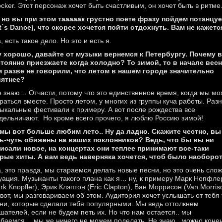
cker. Этот персонаж хочет быть счастливым, он хочет быть в ритме
, но вы при этом тааааак грустно поете фразу пойдем потанцу
t`s Dance), что скорее хочется пойти отдохнуть. Вам не кажетс
а, есть такое дело. Но это и есть я.
у хорошо, давайте от музыки вернемся к Петербургу. Почему 
тоянно приезжаете когда холодно? То зимой, то в начале вес
 разве не говорили, что летом в нашем городе значительно
иятнее?
е знаю… Отчасти, потому что это единственное время, когда мы м
раться вместе. Просто летом, у многих из группы куча работы. Раз
ыкальные фестивали к примеру. А вот после рождества все
дельничают. Но кроме всего прочего, я люблю Россию зимой!
 мы вот больше любим лето.. Ну да ладно. Скажите честно, вы
ь-чуть обижены на ваших поклонников? Ведь, что бы вы ни
исали новое, на концертах они теплее принимают все-таки
рые хиты. А вам ведь наверняка хочется, чтоб было наоборо
а, это правда, мы стараемся делать новые песни, но это очень сло
уация. Музыканты такого плана как я… ну, к примеру Марк Нопфле
rk Knopfler), Эрик Клэптон (Eric Clapton), Ван Моррисон (Van Morris
 вот, мы разговариваем об этом. Аудитория хочет услышать от тебя 
ни, которые сделали тебя популярными. Мы ведь оттолкнем
шателей, если не будем петь их. Но что нам остается.. мы
баемся… мы же ничего не можем поделать. Не знаю.. можно коне