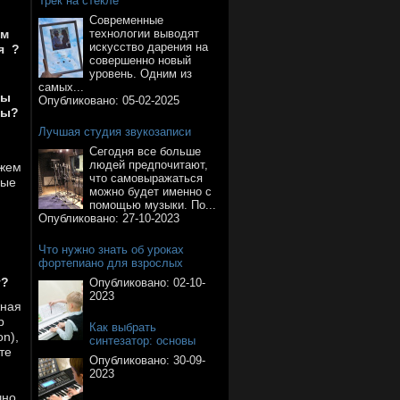
Трек на стекле
.
Современные
ем
технологии выводят
искусство дарения на
я ?
совершенно новый
уровень. Одним из
самых...
вы
Опубликовано:
05-02-2025
ны?
Лучшая студия звукозаписи
Сегодня все больше
людей предпочитают,
ожем
что самовыражаться
ные
можно будет именно с
помощью музыки. По...
Опубликовано:
27-10-2023
Что нужно знать об уроках
фортепиано для взрослых
т?
Опубликовано:
02-10-
2023
жная
р
Как выбрать
on),
синтезатор: основы
те
Опубликовано:
30-09-
2023
чно