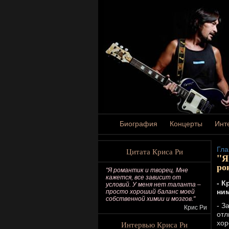
Биография
Концерты
Инт
Гла
Цитата Криса Ри
"Я
ро
"Я романтик и творец. Мне
кажется, все зависит от
- К
условий. У меня нет таланта –
ни
просто хороший баланс моей
собственной химии и мозгов."
- З
Крис Ри
отл
хор
Интервью Криса Ри