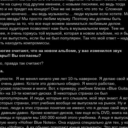
ти на сцену под другим именем, с новыми песнями, но ведь тогда
то и не придет на концерт! Они же не знают, что это ты Сложная
уация конечно… мы ведь музыканты… люди музыки если хотите. 
рок-звезды! Мы просто любим музыку. Поэтому мы должны быть
годарны за то, что все еще можем заниматься любимым делом.
нно аудитория позволяют нам быть в музыкальном мире. Тем не
ее, я очень горжусь той музыкой, которая в новом альбоме, но я б
г ее выпустить, если бы не был популярен. Так что мой ответ – над
ть находить компромиссы.
ногие считают, что на новом альбоме, у вас изменился звук
ары!! Вы согласны?
то, правда так считают?
га.
лупости. Я не менял ничего уже лет 10-ть наверное. Я делаю свой з
 очень давно. Кстати это довольно обидно. Я много работаю,
ускаю пластинки и книги. Вот, к примеру, учебник блюза «Blue Guita
k» на 10-ти компакт-дисках. В некоторых странах он был
ерпопулярным. И люди, которые его слышали, мой звук знают. А во
оторых странах, этот учебник вообще не выпускали на рынок. Ну и
ечно, люди в этих странах понятия не имеют, что я делаю свой звук
 давным-давно. Кроме компакт-дисков, там еще есть DVD, книга на
аницы и продали мы 160.000 копий этого учебника. А еще я выпуск
гую книгу «Hofner Blue Notes». Она издана специально для тех, у к
ары «Hofner». А их обычно покупают юные музыканты. Это вот очен