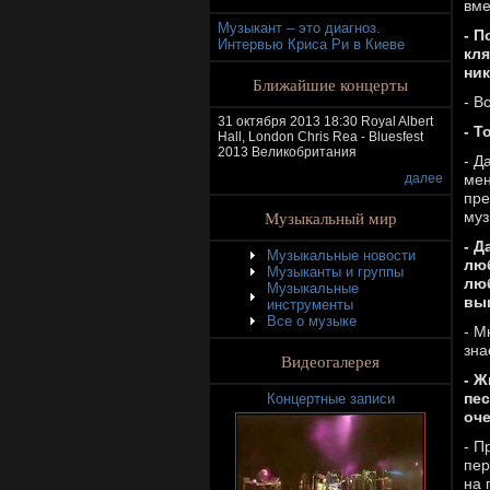
вме
Музыкант – это диагноз.
- П
Интервью Криса Ри в Киеве
кля
ник
Ближайшие концерты
- В
31 октября 2013 18:30 Royal Albert
- Т
Hall, London Chris Rea - Bluesfest
2013 Великобритания
- Д
далее
мен
пре
Музыкальный мир
муз
- Д
Музыкальные новости
люб
Музыканты и группы
лю
Музыкальные
выш
инструменты
Все о музыке
- М
зна
Видеогалерея
- Ж
пес
Концертные записи
оче
- П
пер
на 