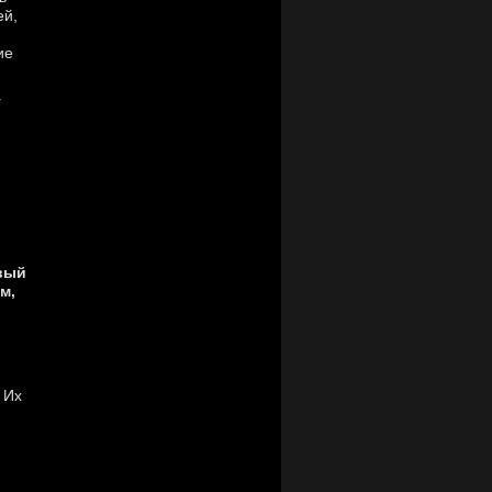
ей,
ие
т
рвый
м,
 Их