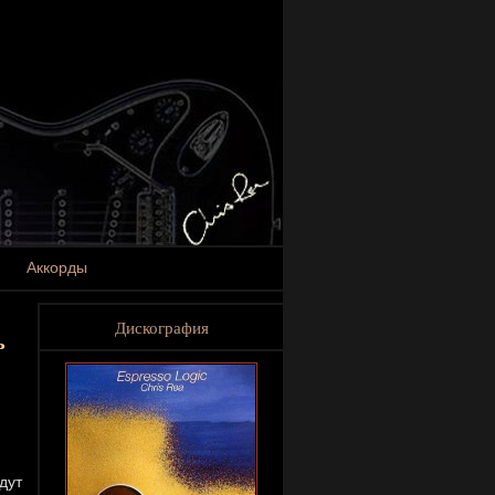
Аккорды
Дискография
ь
дут