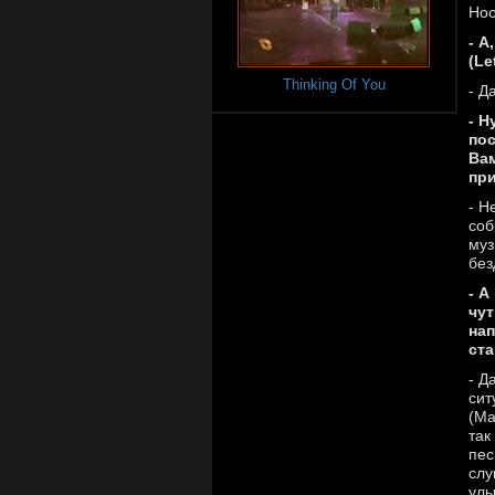
Hoo
- А
(Le
Thinking Of You
- Д
- Н
пос
Вам
пр
- Н
соб
муз
без
- А
чут
нап
ста
- Д
сит
(Ma
так
пес
слу
улы