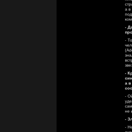
стр
а в
под
ком
- Д
пр
- Т
чел
(Ad
зна
вст
зве
- К
син
а в
соо
- О
уде
сам
не 
- З
- Н