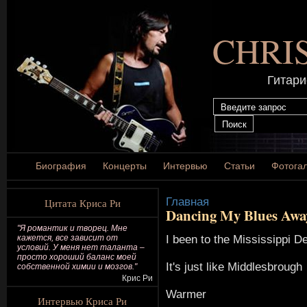
CHRI
Гитари
Биография
Концерты
Интервью
Статьи
Фотога
Главная
Цитата Криса Ри
Dancing My Blues Awa
"Я романтик и творец. Мне
I been to the Mississippi De
кажется, все зависит от
условий. У меня нет таланта –
просто хороший баланс моей
It's just like Middlesbrough
собственной химии и мозгов."
Крис Ри
Warmer
Интервью Криса Ри