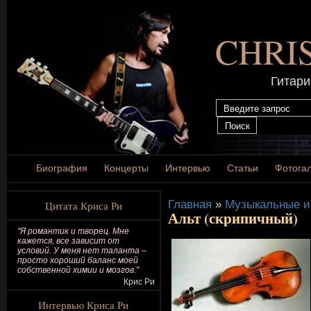
CHRI
Гитари
Биография
Концерты
Интервью
Статьи
Фотога
Главная
»
Музыкальные и
Цитата Криса Ри
Альт (скрипичный)
"Я романтик и творец. Мне
кажется, все зависит от
условий. У меня нет таланта –
просто хороший баланс моей
собственной химии и мозгов."
Крис Ри
Интервью Криса Ри