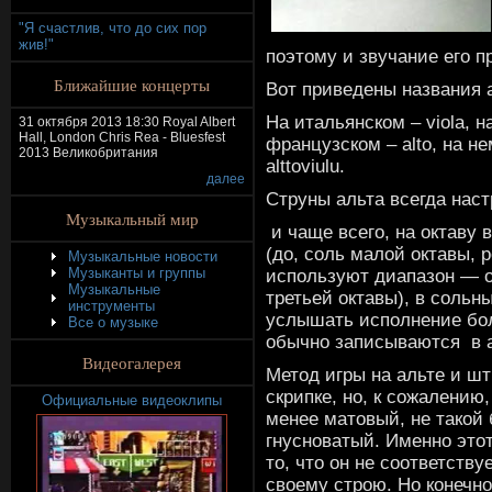
"Я счастлив, что до сих пор
жив!"
поэтому и звучание его п
Ближайшие концерты
Вот приведены названия а
На итальянском – viola, на
31 октября 2013 18:30 Royal Albert
Hall, London Chris Rea - Bluesfest
французском – alto, на н
2013 Великобритания
alttoviulu.
далее
Струны альта всегда наст
Музыкальный мир
и чаще всего, на октаву 
(до, соль малой октавы, р
Музыкальные новости
Музыканты и группы
используют диапазон — от
Музыкальные
третьей октавы), в соль
инструменты
услышать исполнение бол
Все о музыке
обычно записываются в а
Видеогалерея
Метод игры на альте и шт
скрипке, но, к сожалению,
Официальные видеоклипы
менее матовый, не такой 
гнусноватый. Именно это
то, что он не соответству
своему строю. Но конечно