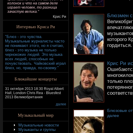
колонок и что на самом деле
играет человек, то разница
зачастую велика."
Блюзмен с
Крис Ри
Великобри
Интервью Криса Ри
впечатляю
музыкантов
"Блюз - это чувства.
которого К
Музыкальные журналисты часто
гордиться. 
не понимают этого, но я считаю,
блюз - это музыка не только
чернокожих людей. Это музыка
всех людей, способных ее
Крис Ри ис
почувствовать. Чайковский играл
блюз, но, правда, по-своему."
Ошибаются
многокило
Ближайшие концерты
только пло
потерянног
31 октября 2013 18:30 Royal Albert
соответству
Hall, London Chris Rea - Bluesfest
2013 Великобритания
далее
Блюзовые от
Музыкальный мир
далее
Музыкальные новости
Музыканты и группы