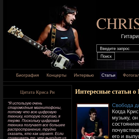
CHRI
Гитари
Биография
Концерты
Интервью
Статьи
Фотога
Интересные статьи о
Цитата Криса Ри
"Я использую очень
Свобода д
старомодные магнитофоны,
Когда Крис
потому что всю цифровую
технику, которую покупаю, я
музыку, он
теряю. Поскольку цифровая
состояние
техника получает все большее
почувствов
распространение, трудно
сказать, кто как играет. Если
его и выпус
сравнивать то, что выходит из