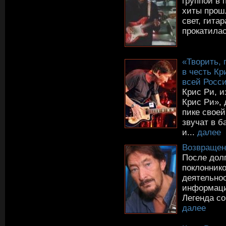
группой в 
хиты прошл
свет, гита
прокатилас
«Творить, 
в честь К
всей Росс
Крис Ри, 
Крис Ри», 
пике своей
звучат в б
и...
далее
Возвращен
После долг
поклоннико
деятельно
информаци
Легенда с
далее