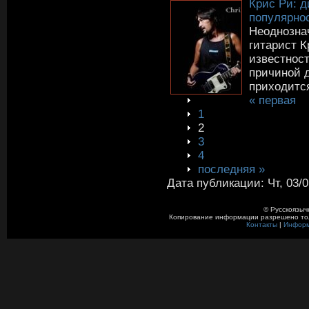
Крис Ри: д
популярно
Неоднозна
гитарист К
известност
причиной д
приходится
« первая
1
2
3
4
последняя »
Дата публикации: Чт, 03/0
© Русскоязыч
Копирование информации разрешено толь
Контакты
|
Инфор