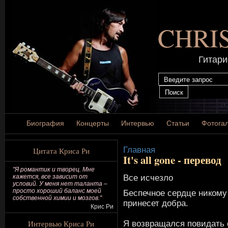
CHRI
Гитари
Биография
Концерты
Интервью
Статьи
Фотога
Главная
Цитата Криса Ри
It's all gone - перевод
"Я романтик и творец. Мне
Все исчезло
кажется, все зависит от
условий. У меня нет таланта –
просто хороший баланс моей
Беспечное сердце никому
собственной химии и мозгов."
принесет добра.
Крис Ри
Интервью Криса Ри
Я возвращался повидать 