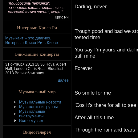
"подбросить перчинки",
Darling, never
начинаешь играть странные, с
массовой точки зрения, вещи."
Крис Ри
Интервью Криса Ри
Trough good and bad we st
tested time
Музыкант – это диагноз.
Интервью Криса Ри в Киеве
You say I'm yours and darli
Ближайшие концерты
still mine
31 октября 2013 18:30 Royal Albert
Forever
Hall, London Chris Rea - Bluesfest
2013 Великобритания
далее
Музыкальный мир
So smile for me
Музыкальные новости
'Cos it's there for all to see
Музыканты и группы
Музыкальные
инструменты
After all this time
Все о музыке
Through the rain and tears
Видеогалерея