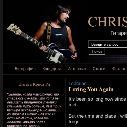
CHRI
Гитари
Биография
Концерты
Интервью
Статьи
Фотога
Главная
Цитата Криса Ри
Loving You Again
"Знаете, когда я выступаю, то
It's been so long now since 
стараюсь думать, что хотя бы
двадцать процентов публики
met
слышали чуть больше, чем три-
четыре основных радиохита, и
во многом я играю для них. И
But the time and place I wil
есть моменты, когда ты
forget
делаешь что-то более
интересное, чтобы