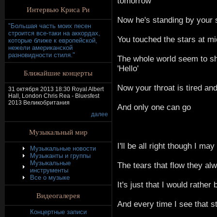
tomorrow
Интервью Криса Ри
Now he's standing by your 
"Большая часть моих песен
строится все-таки на аккордах,
You touched the stars at mi
которые ближе к европейской,
нежели американской
разновидности стиля."
The whole world seem to s
'Hello'
Ближайшие концерты
Now your throat is tired an
31 октября 2013 18:30 Royal Albert
Hall, London Chris Rea - Bluesfest
2013 Великобритания
And only one can go
далее
Музыкальный мир
I'll be all right though I may
Музыкальные новости
Музыканты и группы
Музыкальные
The tears that flow they al
инструменты
Все о музыке
It's just that I would rather
Видеогалерея
And every time I see that s
Концертные записи