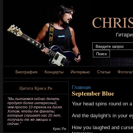
CHRI
Гитари
Биография
Концерты
Интервью
Статьи
Фотога
Главная
Цитата Криса Ри
September Blue
"Мы пытаемся сейчас делать
Your head spins round on 
продукт более интересный,
чем просто 10 треков на диске.
Хотим, чтобы те фанаты,
And the daylight's in your 
которые слушают нас 20 лет,
получали те же эмоции и
сейчас."
How you laughed and curs
Крис Ри