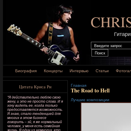
CHRI
Гитари
Биография
Концерты
Интервью
Статьи
Фотога
Главная
Цитата Криса Ри
The Road to Hell
"Я действительно люблю свою
Лучшие композиции
жену, и это не просто слова. И я
хочу видеть ее, когда только
предоставляется возможность.
Я знаю, стало тенденцией для
многих в этом бизнесе
говорить – эй, я же нормальный
человек, у меня есть семейная
жизнь. Я один из немногих, кто