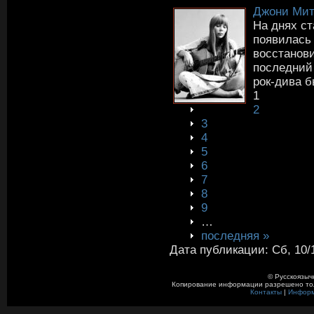
Джони Мит
На днях ст
появилась
восстанови
последний 
рок-дива б
1
2
3
4
5
6
7
8
9
…
последняя »
Дата публикации: Сб, 10/1
© Русскоязыч
Копирование информации разрешено толь
Контакты
|
Инфор