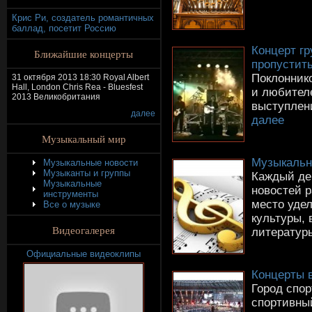
Крис Ри, создатель романтичных
баллад, посетит Россию
Концерт гр
Ближайшие концерты
пропустит
Поклонник
31 октября 2013 18:30 Royal Albert
Hall, London Chris Rea - Bluesfest
и любителе
2013 Великобритания
выступлен
далее
далее
Музыкальный мир
Музыкальн
Музыкальные новости
Музыканты и группы
Каждый де
Музыкальные
новостей р
инструменты
место уде
Все о музыке
культуры, 
Видеогалерея
литературы
Официальные видеоклипы
Концерты 
Город спо
спортивны