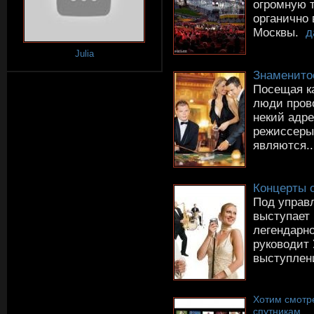
огромную т
органично 
Москвы.
д
Julia
Знаменито
Посещая ка
люди прово
некий адр
режиссеры
являются..
Концерты 
Под управ
выступает
легендарн
руководит
выступлен
Хотим смотр
спутникам