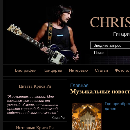
CHRI
Гитари
Биография
Концерты
Интервью
Статьи
Фотога
Главная
Цитата Криса Ри
Музыкальные новос
"Я романтик и творец. Мне
кажется, все зависит от
Где приобре
условий. У меня нет таланта –
далее
просто хороший баланс моей
собственной химии и мозгов."
Крис Ри
Интервью Криса Ри