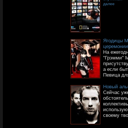
далее
Ягодицы М
церемонии
На ежегод
"Грэмми" 
присутств
а если быт
Певица для
Новый аль
Сейчас уже
обстоятель
коллективы
используют
своему тво