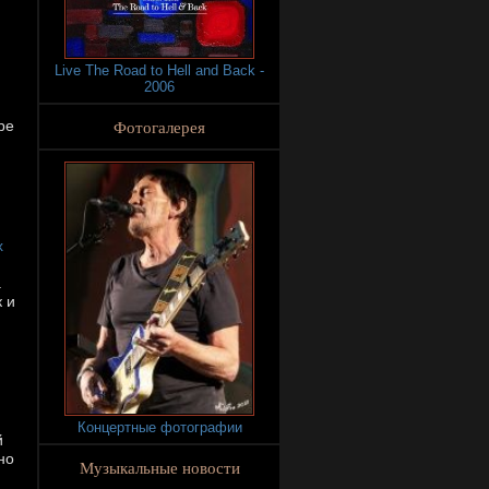
Live The Road to Hell and Back -
2006
Фотогалерея
ре
х
а
 и
Концертные фотографии
й
но
Музыкальные новости