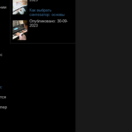
нии
Как выбрать
синтезатор: основы
Опубликовано:
30-09-
2023
ис
с
тся
упер