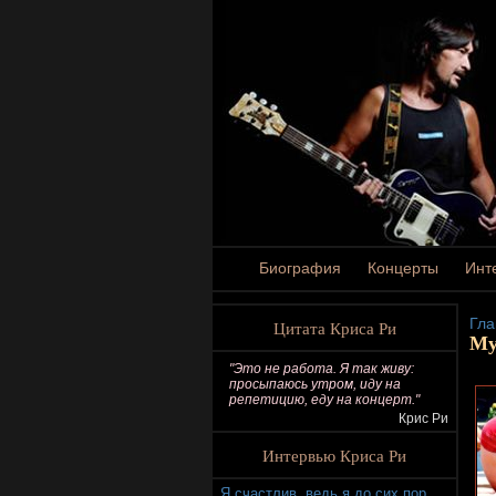
Биография
Концерты
Инт
Гла
Цитата Криса Ри
Му
"Это не работа. Я так живу:
просыпаюсь утром, иду на
репетицию, еду на концерт."
Крис Ри
Интервью Криса Ри
Я счастлив, ведь я до сих пор