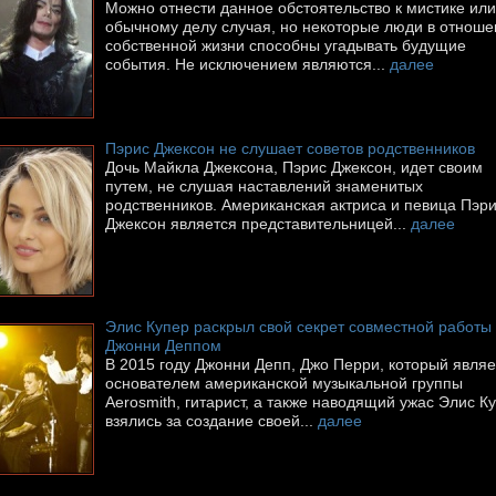
Можно отнести данное обстоятельство к мистике или
обычному делу случая, но некоторые люди в отноше
собственной жизни способны угадывать будущие
события. Не исключением являются...
далее
Пэрис Джексон не слушает советов родственников
Дочь Майкла Джексона, Пэрис Джексон, идет своим
путем, не слушая наставлений знаменитых
родственников. Американская актриса и певица Пэр
Джексон является представительницей...
далее
Элис Купер раскрыл свой секрет совместной работы 
Джонни Деппом
В 2015 году Джонни Депп, Джо Перри, который являе
основателем американской музыкальной группы
Aerosmith, гитарист, а также наводящий ужас Элис К
взялись за создание своей...
далее