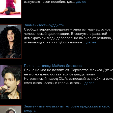
выпускают свои пособия, где...
далее
Знаменитости-буддисты
Свобода вероисповедания – одна из главных основ
человеческой цивилизации. В социуме с развитой
демократией люди добровольно выбирают религию,
отвечающую на их глубоко личные...
далее
Принс - антипод Майкла Джексона
Принс не мог не появиться. Торжество Майкла Джек
не могло долго оставаться безраздельным.
Негритянский народ США, вынесший из глубины век
смех сквозь слезы и горечь сквозь...
далее
Знаменитые музыканты, которые предсказали свою
смерть