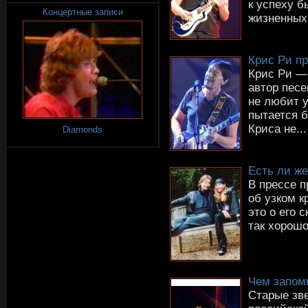
к успеху б
Концертные записи
жизненных.
Крис Ри п
Крис Ри —
автор песе
не любит 
пытается б
Криса не...
Diamonds
Есть ли же
В прессе 
об узком к
это о его 
так хорошо
Чем запом
Старые зв