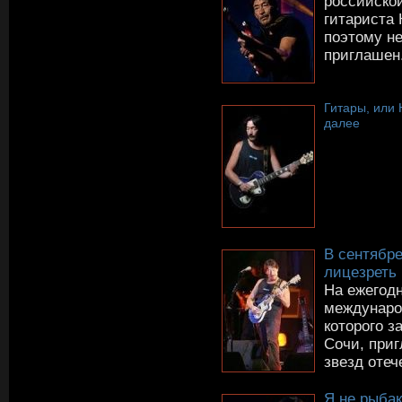
российской
гитариста 
поэтому не
приглашен.
Гитары, или 
далее
В сентябре
лицезреть
На ежегод
междунаро
которого з
Сочи, при
звезд отеч
Я не рыбак