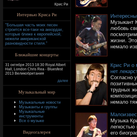
Крис Ри
Интервью Криса Ри
Интересны
Музыкант 
"Большая часть моих песен
любовь св
строится все-таки на аккордах,
посмотрим,
которые ближе к европейской,
нежели американской
жизни. Эт
разновидности стиля."
немало изв
Ближайшие концерты
Крис Ри о 
31 октября 2013 18:30 Royal Albert
Hall, London Chris Rea - Bluesfest
нет лекарс
2013 Великобритания
Согласно 
далее
позитивны
трудных жи
Музыкальный мир
композици
немало тяж
Музыкальные новости
Музыканты и группы
Музыкальные
Малоизвес
инструменты
Музыка Кр
Все о музыке
легкостью 
Видеогалерея
его биогра