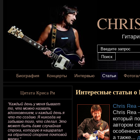
CHRI
Гитари
Биография
Концерты
Интервью
Статьи
Фотога
Интересные статьи о
Цитата Криса Ри
"Каждый день у меня бывает
Chris Rea 
то, что можно назвать
Chris Rea 
вдохновением, и каждый день я
что-то создаю. Я никогда не
который по
забываю того, что сделал. Это
автором св
может быть даже случайная
особенност
строка, которую я нацарапал
на обратной стороне почтовой
а также...
марки."