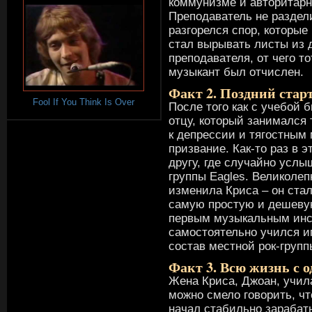
коммунизме и авторитарн
Преподаватель не раздели
разгорелся спор, которые
стал вырывать листы из 
преподавателя, от чего т
музыкант был отчислен.
Факт 2. Поздний стар
Fool If You Think Is Over
После того как с учебой 
отцу, который занимался
к депрессии и тягостным
призвание. Как-то раз в э
другу, где случайно усл
группы Eagles. Великолеп
изменила Криса – он стал
самую простую и дешевую 
первым музыкальным инст
самостоятельно учился иг
состав местной рок-групп
Факт 3. Всю жизнь с 
Жена Криса, Джоан, учил
можно смело говорить, чт
начал стабильно зарабат