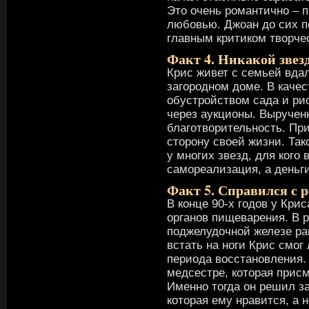
Это очень романтично – 
любовью. Джоан до сих п
главным критиком творче
Факт 4. Никакой звез
Крис живет с семьей вда
загородном доме. В каче
обустройством сада и ри
через аукционы. Выручен
благотворительность. Пр
сторону своей жизни. Та
у многих звезд, для кого 
самореализация, а деньг
Факт 5. Справился с 
В конце 90-х годов у Кри
органов пищеварения. В 
поджелудочной железе ра
встать на ноги Крис смог
периода восстановления.
медсестре, которая присм
Именно тогда он решил з
которая ему нравится, а