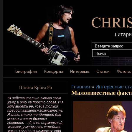
CHRI
Гитари
Биография
Концерты
Интервью
Статьи
Фотога
Главная
»
Интересные ста
Цитата Криса Ри
Малоизвестные факт
"Я действительно люблю свою
жену, и это не просто слова. И я
хочу видеть ее, когда только
предоставляется возможность.
Я знаю, стало тенденцией для
многих в этом бизнесе
говорить – эй, я же нормальный
человек, у меня есть семейная
жизнь. Я один из немногих, кто