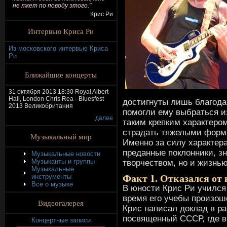
не лжет по поводу этого."
Крис Ри
Интервью Криса Ри
Из московского интервью Криса
Ри
Ближайшие концерты
31 октября 2013 18:30 Royal Albert
Hall, London Chris Rea - Bluesfest
достигнуты лишь благода
2013 Великобритания
помогли ему выбраться и
далее
таким крепким характеро
страдать тяжелыми форма
Музыкальный мир
Именно за силу характер
преданные поклонники, зн
Музыкальные новости
Музыканты и группы
творчеством, но и жизнью
Музыкальные
Факт 1. Отказался от
инструменты
Все о музыке
В юности Крис Ри учился
время его учебы произош
Видеогалерея
Крис написал доклад в р
посвященный СССР, где в
Концертные записи