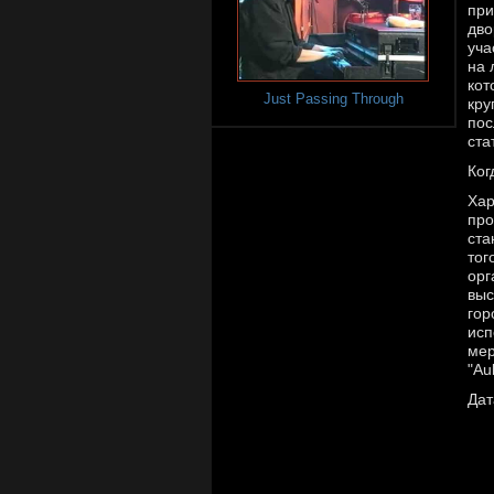
при
дво
уча
на 
кот
Just Passing Through
кру
пос
ста
Ког
Хар
про
ста
тог
орг
выс
гор
исп
мер
"Au
Дат