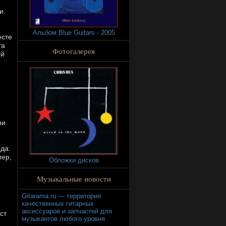
и.
Альбом Blue Guitars - 2005
есте
та
Фотогалерея
ый
ни
да:
мер,
Обложки дисков
Музыкальные новости
Gitarama.ru — территория
качественных гитарных
аксессуаров и запчастей для
ст
музыкантов любого уровня