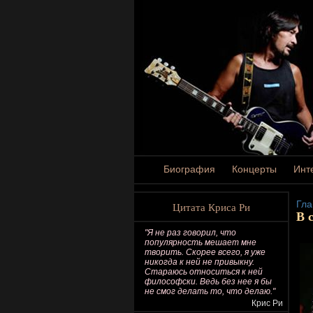
Биография
Концерты
Инт
Гла
Цитата Криса Ри
В 
"Я не раз говорил, что
популярность мешает мне
творить. Скорее всего, я уже
никогда к ней не привыкну.
Стараюсь относиться к ней
философски. Ведь без нее я бы
не смог делать то, что делаю."
Крис Ри