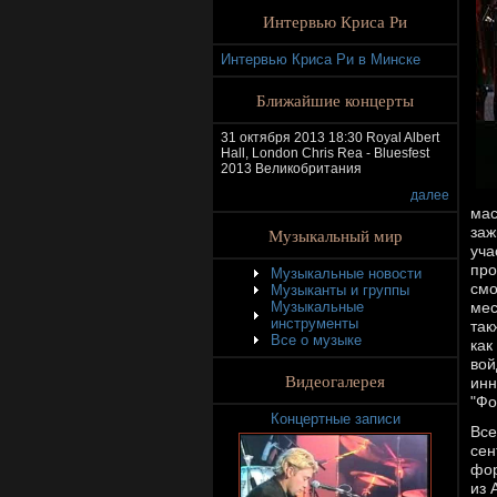
Интервью Криса Ри
Интервью Криса Ри в Минске
Ближайшие концерты
31 октября 2013 18:30 Royal Albert
Hall, London Chris Rea - Bluesfest
2013 Великобритания
далее
мас
заж
Музыкальный мир
уча
про
Музыкальные новости
смо
Музыканты и группы
Музыкальные
мес
инструменты
так
Все о музыке
как
вой
Видеогалерея
ин
"Фо
Концертные записи
Все
сен
фор
из 