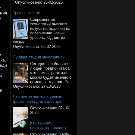
Опубликовано:
25-02-2026
с
ания
Трек на стекле
и
Современные
технологии выводят
искусство дарения на
совершенно новый
уровень. Одним из
самых...
Опубликовано:
05-02-2025
и
Лучшая студия звукозаписи
ка,
Сегодня все больше
ради
людей предпочитают,
что самовыражаться
ет
можно будет именно с
помощью музыки. По...
Опубликовано:
27-10-2023
ей
к
Что нужно знать об уроках
фортепиано для взрослых
Опубликовано:
02-10-
2023
Как выбрать
синтезатор: основы
Опубликовано:
30-09-