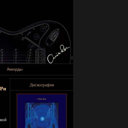
Аккорды
Дискография
 Ри
овой