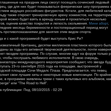
глашенные на праздник лица смогут посещать сочинский ледовый
рец, где для них будет показываться феерическая шоу-программа 
стием ведущих российских фигуристов. Кстати, для любителей кат
льду также откроют тренировочную арену хоккеистов, на территори
орой можно будет взять в аренду коньки и прокатиться несколько
гов, оценив качество покрытия и легкость скольжения.
Мини аборт
,
ледние месяцы беременности и постоперационный период могут
ть противопоказаниями для занятия этим видом спорта.
да и с какой программой будет выступать Крис Ри?
изматичный британец, десятки миллионов пластинок которого был
даны за годы его активной творческой деятельности, почти наверня
нет гвоздем программы. По слухам, многие едут на форум только 
о, чтобы послушать любимого исполнителя. В свою очередь,
анизаторы международного мероприятия сообщают, что звезда буд
тупать 19-го сентября 2015 года на площадке, выстроенной у
одской площади Сочи Медалс Плаза. Предполагается, что певец
олнит свои лучшие хиты и некоторые новые композиции. По крайн
е, в программе заявлены треки с таких культовых его альбомов, ка
berge" или "The Road to Hell".
а публикации: Пнд, 08/10/2015 - 02:29