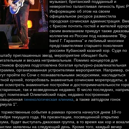
музыкант, британский подданный и
невероятно талантливая личность Крис Р
Информацию об этом на своем
официальном ресурсе разместила
городская сочинская администрация. Вм
с Крисом почтить гостей и жителей курор
своим вниманием приедут также джазов
коллектив из России под названием "Big-
band Г. Гараняна" и любимый многими
представителями старшего поколения
россиян Кубанский казачий хор. Судя по
штабу приглашенных звезд, мероприятие обещает быть
игательным и весьма нетривиальным. Помимо концертов для
стников форума подготовлена богатая культурно-развлекательная
грамма, организованная устроителями мероприятия. Например, о
гут пройти по Сочи с познавательными экскурсиями, насладиться
тной кухней, попробовать знаменитые сочинские морепродукты, а
же осмотреть знаменитые постройки и достопримечательности горо
 старинные, так и возведенные недавно. В число последних, напри
дут, помпезный Олимпийский парк, недавно построенная
новационная
гинекологическая клиника
, а также автодром гонок
рмула 1".
 торжественные события в рамках проекта начнутся днем 18-го
тября текущего года. На презентации, посвященной открытию
ума, будет выступать джазовая группа, в то время как хор и вокали
Англии заявлены на следующий день. Кроме того, каждый вечер