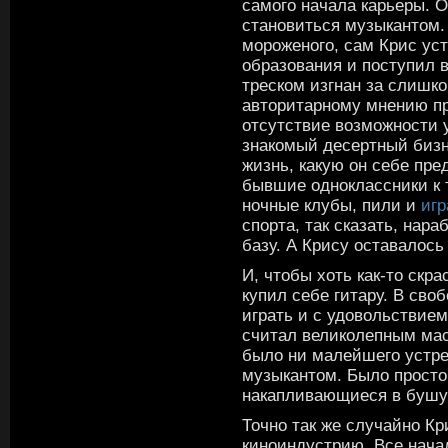
самого начала карьеры. О
становиться музыкантом.
мороженого, сам Крис ус
образования и поступил 
треском изгнан за слишк
авторитарному мнению пре
отсутствие возможности 
знакомый десертный бизне
жизнь, какую он себе пре
бывшие одноклассники к 
ночные клубы, пили и
игр
спорта, так сказать, на
базу. А Крису оставалось
И, чтобы хоть как-то скр
купил себе гитару. В сво
играть и с удовольствие
считал великолепным маст
было ни малейшего устре
музыкантом. Было просто
накапливающиеся в бушу
Точно так же случайно Кр
киноиндустрию. Все нача