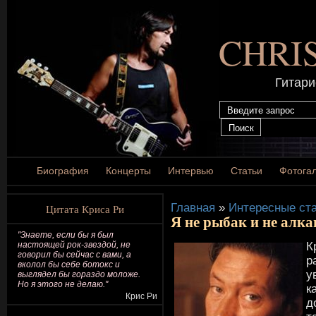
CHRI
Гитари
Биография
Концерты
Интервью
Статьи
Фотога
Главная
»
Интересные ста
Цитата Криса Ри
Я не рыбак и не алк
"Знаете, если бы я был
К
настоящей рок-звездой, не
говорил бы сейчас с вами, а
р
вколол бы себе ботокс и
у
выглядел бы гораздо моложе.
Но я этого не делаю."
к
Крис Ри
д