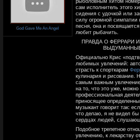
рыболовным хитом номер 
сам исполнитель этого хи
сидения с удочкой или з
силу огромной симпатии 
песня, она и посвящается
God Gave Me An Angel
любит рыбачить.
ПРАВДА О ФЕРРАРИ 
ВЫДУМАННЫЕ
Официально Крис «подтве
любимых увлечений: авто
страсть к спорткарам
Фер
кулинария и рисование. Н
самым важным увлечение
на то, что это уже, можн
профессиональная деятел
приносящее определенный
музыкант говорит так: ес
что делаю, я не видел бы 
сердцах людей, слушающ
Подобное трепетное отнош
увлечению, к лекарству о