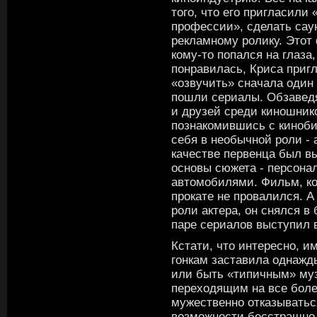
того, что его пригласили 
профессии», сделать саун
рекламному ролику. Этот
кому-то попался на глаза
понравилась, Криса приг
«озвучить» сначала один 
пошли сериалы. Обзавед
и друзей среди киношник
познакомившись с киноби
себя в необычной роли - 
качестве первенца был в
основы сюжета - персона
автомобилями. Фильм, кон
прокате не провалился. А
роли актера, он снялся в
паре сериалов выступил в
Кстати, что интересно, и
гонкам заставила однажд
или быть «типичным» му
переходящим на все боле
мужественно отказыватьс
возможности бесстрашно 