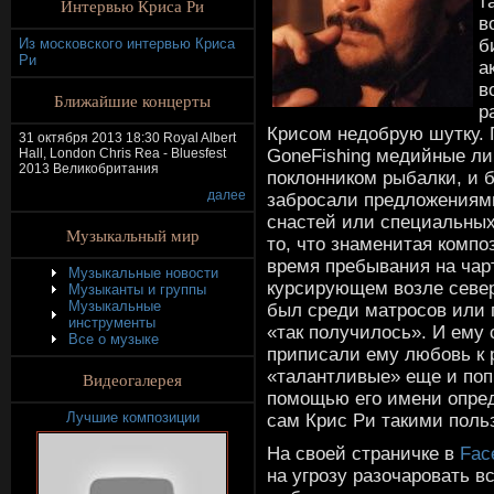
т
Интервью Криса Ри
в
б
Из московского интервью Криса
Ри
а
в
Ближайшие концерты
р
Крисом недобрую шутку. 
31 октября 2013 18:30 Royal Albert
GoneFishing медийные ли
Hall, London Chris Rea - Bluesfest
2013 Великобритания
поклонником рыбалки, и 
далее
забросали предложениям
снастей или специальных
Музыкальный мир
то, что знаменитая комп
время пребывания на чар
Музыкальные новости
курсирующем возле север
Музыканты и группы
Музыкальные
был среди матросов или
инструменты
«так получилось». И ему
Все о музыке
приписали ему любовь к 
«талантливые» еще и поп
Видеогалерея
помощью его имени опред
Лучшие композиции
сам Крис Ри такими поль
На своей страничке в
Fac
на угрозу разочаровать вс