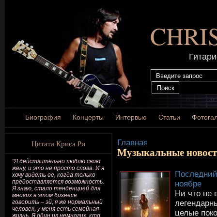
CHRI
Гитари
Биография
Концерты
Интервью
Статьи
Фотога
Главная
Цитата Криса Ри
Музыкальные новос
"Я действительно люблю свою
жену, и это не просто слова. И я
Последний 
хочу видеть ее, когда только
предоставляется возможность.
ноябре
Я знаю, стало тенденцией для
Ни что не 
многих в этом бизнесе
легендарн
говорить – эй, я же нормальный
человек, у меня есть семейная
целые пок
жизнь. Я один из немногих, кто