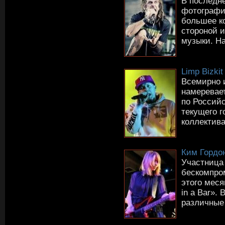
В последн
фотографии
большее к
стороной и
музыки. На
Limp Bizki
Всемирно и
намеревает
по Россий
текущего г
коллектива 
Ким Гордо
Участница 
бескомпро
этого меся
in a Bar».
различные 