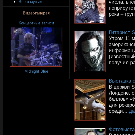
числа, в к
Все о музыке
поприсутст
Видеогалерея
рока – гру
Концертные записи
Гитарист S
Утром 11 м
американс
информаци
(известный
получил ра
Midnight Blue
Выставка 
В церкви S
Лондоне, с
беллов» «
для рокеро
среди...
да
Фотовыста