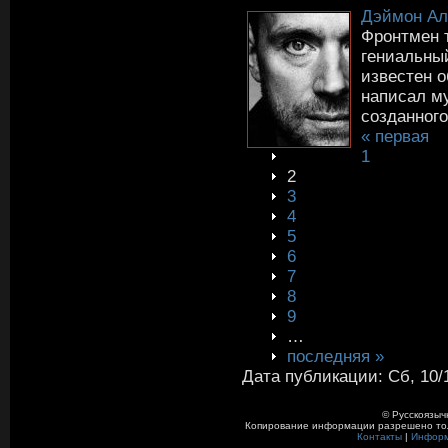
Дэймон Ал
Фронтмен т
гениальны
известен о
написал му
созданного 
« первая
1
2
3
4
5
6
7
8
9
…
последняя »
Дата публикации: Сб, 10/1
© Русскоязыч
Копирование информации разрешено толь
Контакты
|
Инфор