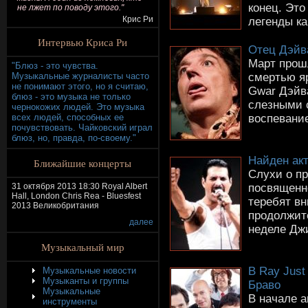
конец. Это
не лжет по поводу этого."
Крис Ри
легенды как
Интервью Криса Ри
Отец Дэйва
Март прош
"Блюз - это чувства.
смертью яр
Музыкальные журналисты часто
не понимают этого, но я считаю,
Gwar Дэйв
блюз - это музыка не только
слезными 
чернокожих людей. Это музыка
воспевание
всех людей, способных ее
почувствовать. Чайковский играл
блюз, но, правда, по-своему."
Найден ак
Ближайшие концерты
Слухи о п
посвященн
31 октября 2013 18:30 Royal Albert
Hall, London Chris Rea - Bluesfest
теребят в
2013 Великобритания
продолжит
далее
неделе Джи
Музыкальный мир
В Ray Just
Музыкальные новости
Музыканты и группы
Браво
Музыкальные
В начале а
инструменты