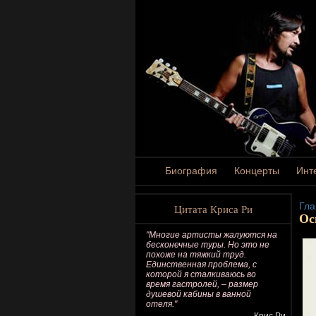
Биография
Концерты
Инт
Гла
Цитата Криса Ри
Ос
"Многие артисты жалуются на
бесконечные туры. Но это не
похоже на тяжкий труд.
Единственная проблема, с
которой я сталкиваюсь во
время гастролей, – размер
душевой кабины в ванной
отеля."