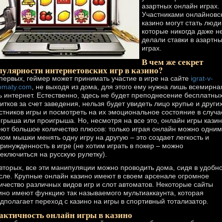
азартных онлайн играх.
Участниками онлайновс
казино могут стать люди
которые никогда даже н
делали ставки в азартн
играх.
В чем же секрет
пулярности интернетовских игр в казино?
первых, геймер может принимать участие в игре на сайте
igrat-v-
omaty.com
, не выходя из дома, для этого ему нужна лишь всемирна
ь интернет. Естественно, здесь не будет преподнесение бесплатны
итков за счет заведения, нельзя будет увидеть лицо крупье и други
стников игры и посмотреть на их эмоциональное состояние в случа
грыша или проигрыша. Но, несмотря на все это, онлайн игры кази
ют большое количество плюсов: только играя онлайн можно одним
ком мышки менять одну игру на другую – это создает легкость и
ринужденность в игре (не хотим играть в покер – можно
еключиться на русскую рулетку).
вторых, все эти манипуляции можно проводить дома, сидя в удобн
сле. Крупные онлайн казино имеют в своем арсенале огромное
ичество различных видов игр и слот автоматов. Некоторые сайты
ино имеют функцию так называемого мультиаккаунта, которая
дполагает переход с казино на игры в спортивный тотализатор
.
актичность онлайн игры в казино