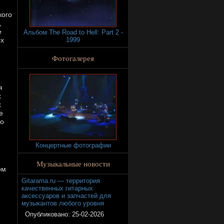
кого
,
е
Альбом The Road to Hell: Part 2 -
ых
1999
Фотогалерея
я
х
х
е
но
Концертные фотографии
Музыкальные новости
ом
Gitarama.ru — территория
качественных гитарных
аксессуаров и запчастей для
музыкантов любого уровня
Опубликовано:
25-02-2026