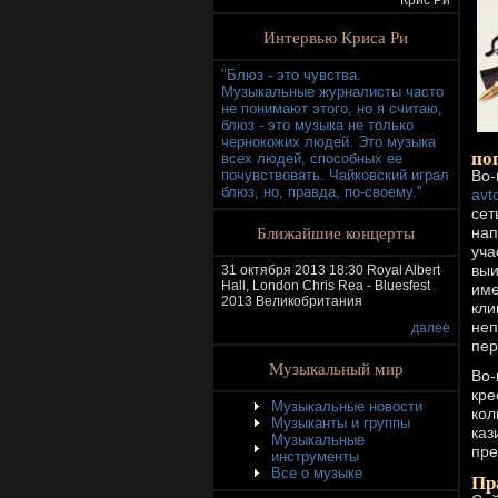
Крис Ри
Интервью Криса Ри
"Блюз - это чувства.
Музыкальные журналисты часто
не понимают этого, но я считаю,
блюз - это музыка не только
чернокожих людей. Это музыка
по
всех людей, способных ее
почувствовать. Чайковский играл
Во-
блюз, но, правда, по-своему."
avt
сет
Ближайшие концерты
нап
уча
выи
31 октября 2013 18:30 Royal Albert
Hall, London Chris Rea - Bluesfest
име
2013 Великобритания
кли
неп
далее
пер
Музыкальный мир
Во-
кре
Музыкальные новости
кол
Музыканты и группы
каз
Музыкальные
пре
инструменты
Все о музыке
Пр