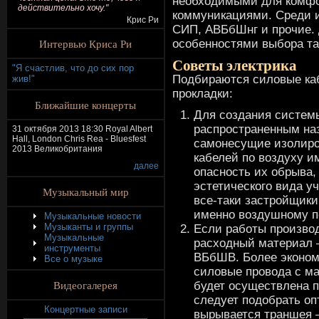
необходимыми для комфо
действительно хочу."
коммуникациями. Среди 
Крис Ри
СИП, АВБбШнг и прочие. 
Интервью Криса Ри
особенностями выбора та
Советы электрика
"Я счастлив, что до сих пор
Подбираются силовые каб
жив!"
прокладки:
Ближайшие концерты
Для создания систем
распространенным на
31 октября 2013 18:30 Royal Albert
Hall, London Chris Rea - Bluesfest
самонесущие изолиро
2013 Великобритания
кабелей по воздуху и
далее
опасность их обрыва,
эстетического вида уч
Музыкальный мир
все-таки застройщики
именно воздушному 
Музыкальные новости
Музыканты и группы
Если работы произво
Музыкальные
расходный материал 
инструменты
ВБбШВ. Более эконом
Все о музыке
силовые провода с м
Видеогалерея
будет осуществлена п
следует подобрать оп
Концертные записи
вырывается траншея 