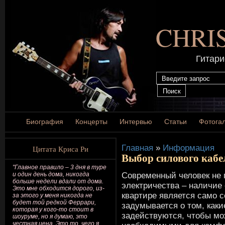
CHRI
Гитари
Биография
Концерты
Интервью
Статьи
Фотога
Главная
»
Информация
Цитата Криса Ри
Выбор силового кабе
"Главное правило – 3 дня в туре
Современный человек не 
и один день дома, никогда
больше недели вдали от дома.
электричества – наличие
Это мне обходится дорого, из-
квартире является само 
за этого у меня никогда не
будет той редкой Феррари,
задумывается о том, как
которая у кого-то стоит в
задействуются, чтобы мо
шоуруме, но я думаю, это
честная цена. Это то, чего я