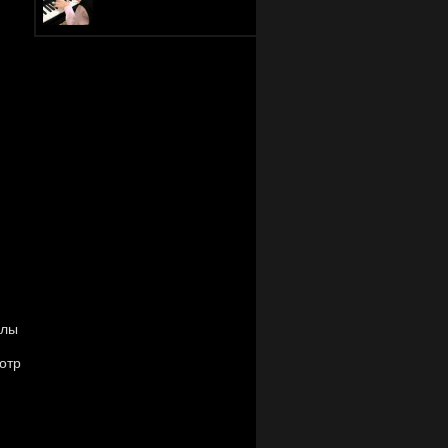
алы
отр