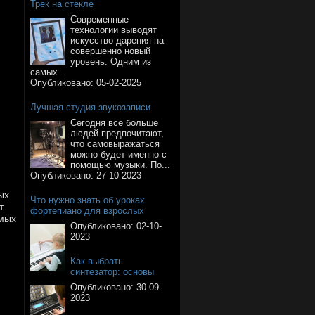
Трек на стекле
Современные
технологии выводят
искусство дарения на
совершенно новый
уровень. Одним из
самых...
Опубликовано:
05-02-2025
Лучшая студия звукозаписи
Сегодня все больше
людей предпочитают,
что самовыражаться
можно будет именно с
помощью музыки. По...
Опубликовано:
27-10-2023
ых
Что нужно знать об уроках
т
фортепиано для взрослых
амых
Опубликовано:
02-10-
2023
Как выбрать
синтезатор: основы
Опубликовано:
30-09-
2023