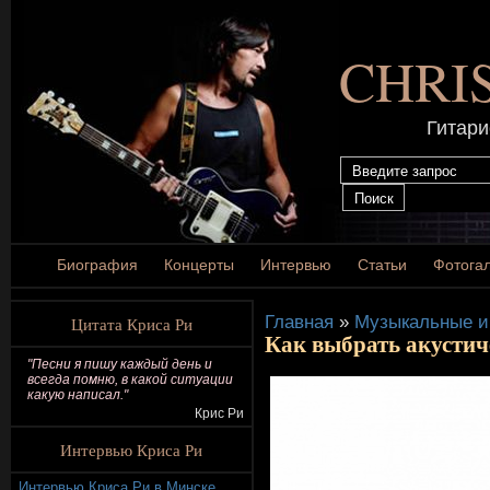
CHRI
Гитари
Биография
Концерты
Интервью
Статьи
Фотога
Главная
»
Музыкальные и
Цитата Криса Ри
Как выбрать акустич
"Песни я пишу каждый день и
всегда помню, в какой ситуации
какую написал."
Крис Ри
Интервью Криса Ри
Интервью Криса Ри в Минске