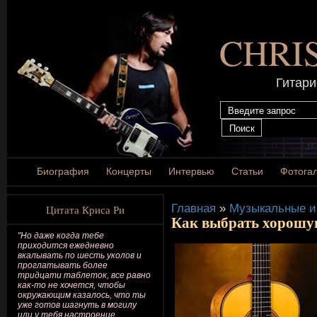
CHRI
Гитари
Биография
Концерты
Интервью
Статьи
Фотога
Главная
»
Музыкальные и
Цитата Криса Ри
Как выбрать хорошу
"Но даже когда тебе
приходится ежедневно
вкалывать по шесть уколов и
проглатывать более
тридцати таблеток, все равно
как-то не хочется, чтобы
окружающим казалось, что ты
уже готов шагнуть в могилу
или у тебя настроение