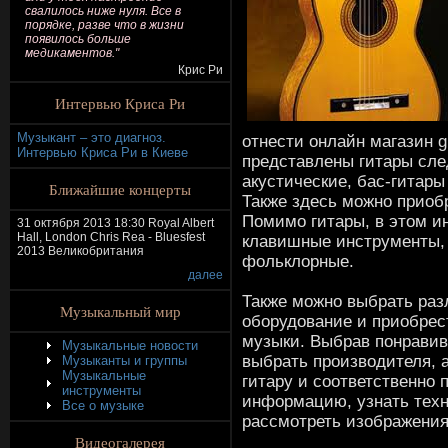
свалилось ниже нуля. Все в
порядке, разве что в жизни
появилось больше
медикаментов."
Крис Ри
Интервью Криса Ри
Музыкант – это диагноз.
отнести онлайн магазин git
Интервью Криса Ри в Киеве
представлены гитары сле
акустические, бас-гитары
Ближайшие концерты
Также здесь можно приобр
Помимо гитары, в этом и
31 октября 2013 18:30 Royal Albert
Hall, London Chris Rea - Bluesfest
клавишные инструменты, 
2013 Великобритания
фольклорные.
далее
Также можно выбрать разл
Музыкальный мир
оборудование и приобрес
музыки. Выбрав понравив
Музыкальные новости
выбрать производителя, 
Музыканты и группы
Музыкальные
гитару и соответственно 
инструменты
информацию, узнать техн
Все о музыке
рассмотреть изображения
Видеогалерея