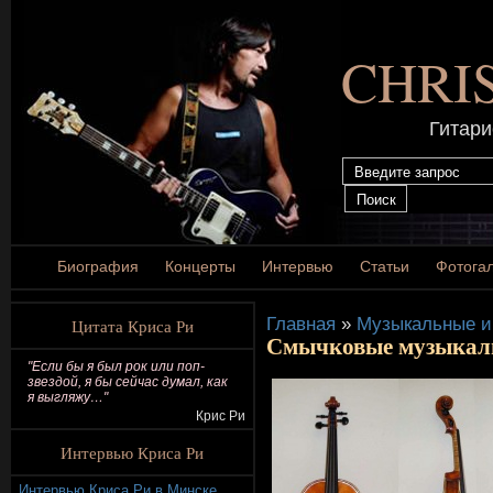
CHRI
Гитари
Биография
Концерты
Интервью
Статьи
Фотога
Главная
»
Музыкальные и
Цитата Криса Ри
Смычковые музыкал
"Если бы я был рок или поп-
звездой, я бы сейчас думал, как
я выгляжу…"
Крис Ри
Интервью Криса Ри
Интервью Криса Ри в Минске