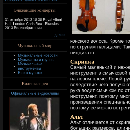
Ближайшие концерты
31 октября 2013 18:30 Royal Albert
Hall, London Chris Rea - Bluesfest
2013 Великобритания
далее
конского волоса. Кроме т
Музыкальный мир
по струнам пальцами. Та
пиццикато.
Музыкальные новости
Скрипка
Музыканты и группы
Музыкальные
Самый маленький и нежн
инструменты
инструмент в смычковой 
Все о музыке
на левом плече. Левой ру
Видеогалерея
вследствие чего получаю
рука водит смычком по ст
Официальные видеоклипы
инструмент, поэтому мно
произведения специально
поэтому ее можно встрети
Альт
Альт отличается от скрипк
больших размеров, длинны