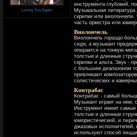
инструмента глубокий, п
Музыкальная литература д
Loving You Again
скрипки или виолончели. 
часть оркестра или каме
Виолончель
Виолончель гораздо больш
сидя, а музыкант придер
опирается на тонкую мет
толстые и длинные струны
скрипки и альта. Звук - 
с большим диапазоном то
привлекают композиторов
солистических и камерны
Контрабас
Контрабас - самый больш
Музыкант играет на нем, 
Инструмент имеет самые г
толстые и длинные струн
юмористический, и лирич
джазовых исполнителей, 
используют способ пицци