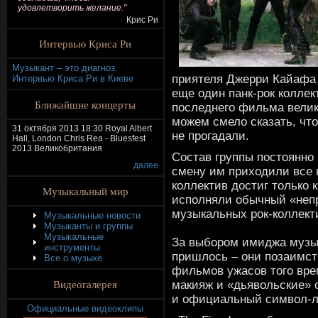
удовлетворить желание."
Крис Ри
Интервью Криса Ри
Музыкант – это диагноз.
приятеля Джерри Кайафа 
Интервью Криса Ри в Киеве
еще один панк-рок коллек
Ближайшие концерты
последнего фильма вели
можем смело сказать, чт
31 октября 2013 18:30 Royal Albert
не прогадали.
Hall, London Chris Rea - Bluesfest
2013 Великобритания
Состав группы постоянно 
далее
смену им приходили все 
коллектив достиг только к 
Музыкальный мир
исполняли обычный «непр
музыкальных рок-коллект
Музыкальные новости
Музыканты и группы
Музыкальные
За выбором имиджа музык
инструменты
пришлось – они позаимст
Все о музыке
фильмов ужасов того вре
Видеогалерея
макияж и «дьявольские» 
и официальный символ-л
Официальные видеоклипы