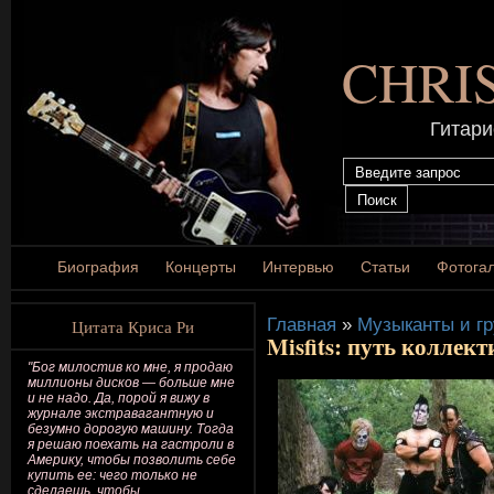
CHRI
Гитари
Биография
Концерты
Интервью
Статьи
Фотога
Главная
»
Музыканты и г
Цитата Криса Ри
Misfits: путь коллект
"Бог милостив ко мне, я продаю
миллионы дисков — больше мне
и не надо. Да, порой я вижу в
журнале экстравагантную и
безумно дорогую машину. Тогда
я решаю поехать на гастроли в
Америку, чтобы позволить себе
купить ее: чего только не
сделаешь, чтобы