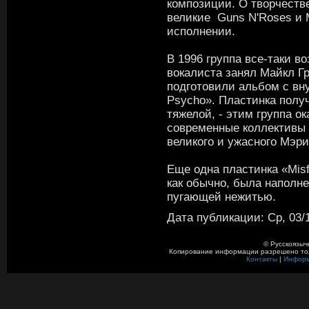
композиции. О творчеств
великие Guns N'Roses и M
исполнении.
В 1996 группа все-таки в
вокалиста занял Майкл Гр
подготовили альбом с в
Psycho». Пластинка полу
тяжелой, - этим группа о
современные коллективы к
великого и ужасного Мэр
Еще одна пластинка «Misf
как обычно, была наполн
пугающей нежитью.
Дата публикации: Ср, 03/1
© Русскоязыч
Копирование информации разрешено толь
Контакты
|
Инфор