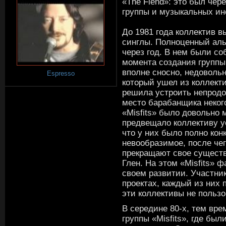
«The Fiend»: это был че
группы и музыкальных и
До 1981 года коллектив 
синглы. Полноценный аль
через год. В нем были с
момента создания группы
вполне сносно, недоволь
Espresso
который ушел из коллекти
решила устроить непродо
место барабанщика неког
«Misfits» было довольно 
предвещало коллективу ус
что у них было полно кон
невообразимое, после че
прекращают свое существ
Глен. На этом «Misfits» 
своем развитии. Участник
проектах, каждый из них 
эти коллективы не польз
В середине 80-х, тем вр
группы «Misfits», где бы