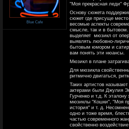
"Моя прекрасная леди" Ф
Основу сюжета поддержив
сюжет где присуще место
Blue Cafe
весомые аспекты совреме
смысле, так и в бытовом.
выделяет мюзикл от опер
выявлять любовно-лирич
бытовым юмором и сатиро
вам понять эти нюансы.
Мюзикл в плане затрагив
Для мюзикла свойственны
ритмично двигаться, рит
Таких артистов называют 
актерами были Джулия Э
Гурченко и т.д. К эталон
мюзиклы "Кошки", "Моя п
история" и т. д. Несомне
одно и тоже время, блес
частью современного жан
свойственно воздействие