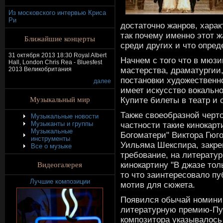
Из московского интервью Криса
Ри
достаточно жанров, хара
так почему именно этот 
Ближайшие концерты
среди других и что опре
31 октября 2013 18:30 Royal Albert
Начнем с того что в мюзи
Hall, London Chris Rea - Bluesfest
мастерства, драматургии
2013 Великобритания
постановки художественн
далее
имеет искусство вокально
Музыкальный мир
Купите билеты в театр и 
Также своеобразной черто
Музыкальные новости
Музыканты и группы
частности такие кинокарт
Музыкальные
Богоматери" Виктора Гюго
инструменты
Уильяма Шекспира, закре
Все о музыке
требование, на литерату
Видеогалерея
кинокартину "В джазе тол
то что заинтересовало пу
Лучшие композиции
мотив для сюжета.
Появился обычай номини
литературную премию-Пу
композитора указывалось