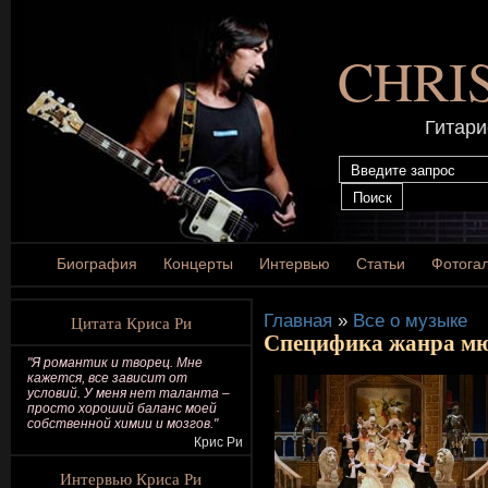
CHRI
Гитари
Биография
Концерты
Интервью
Статьи
Фотога
Главная
»
Все о музыке
Цитата Криса Ри
Специфика жанра м
"Я романтик и творец. Мне
кажется, все зависит от
условий. У меня нет таланта –
просто хороший баланс моей
собственной химии и мозгов."
Крис Ри
Интервью Криса Ри