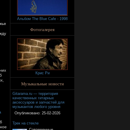
Альбом The Blue Cafe - 1998
жье
Фотогалерея
жду
них
Крис Ри
б
х,
Музыкальные новости
Gitarama.ru — территория
качественных гитарных
аксессуаров и запчастей для
музыкантов любого уровня
а
Опубликовано:
25-02-2026
б
Трек на стекле
ьное
Современные