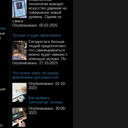
технологии выводят
искусство дарения на
совершенно новый
уровень. Одним из
самых...
Опубликовано:
05-02-2025
тия
ные
Лучшая студия звукозаписи
й
Сегодня все больше
людей предпочитают,
что самовыражаться
можно будет именно с
помощью музыки. По...
Опубликовано:
27-10-2023
Что нужно знать об уроках
фортепиано для взрослых
Опубликовано:
02-10-
2023
ные
Как выбрать
синтезатор: основы
Опубликовано:
30-09-
2023
т,