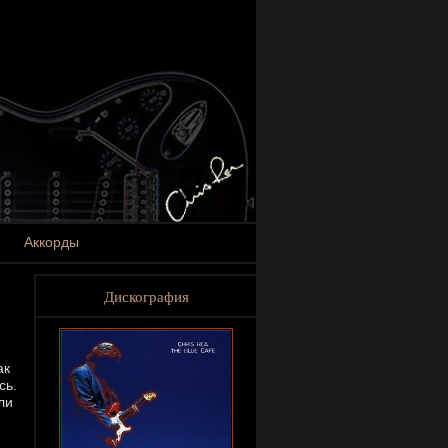
Аккорды
Дискография
ак
сь.
ли