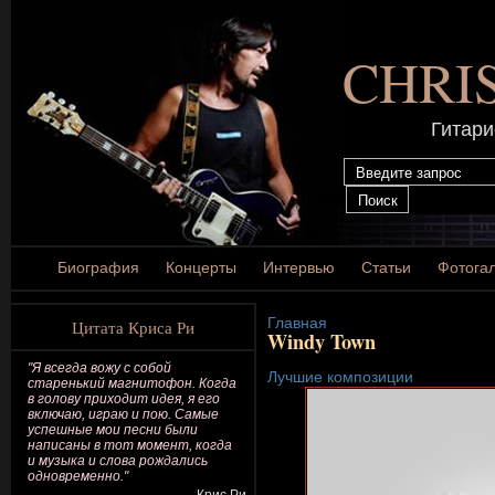
CHRI
Гитари
Биография
Концерты
Интервью
Статьи
Фотога
Главная
Цитата Криса Ри
Windy Town
"Я всегда вожу с собой
Лучшие композиции
старенький магнитофон. Когда
в голову приходит идея, я его
включаю, играю и пою. Самые
успешные мои песни были
написаны в тот момент, когда
и музыка и слова рождались
одновременно."