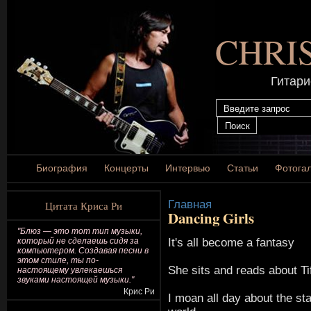
CHRI
Гитари
Биография
Концерты
Интервью
Статьи
Фотога
Главная
Цитата Криса Ри
Dancing Girls
"Блюз — это тот тип музыки,
It's all become a fantasy
который не сделаешь сидя за
компьютером. Создавая песни в
этом стиле, ты по-
She sits and reads about Ti
настоящему увлекаешься
звуками настоящей музыки."
Крис Ри
I moan all day about the sta