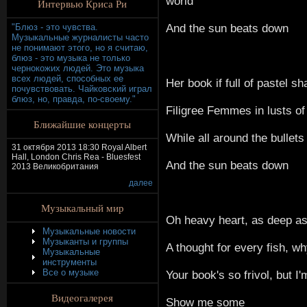
world
Интервью Криса Ри
And the sun beats down
"Блюз - это чувства.
Музыкальные журналисты часто
не понимают этого, но я считаю,
блюз - это музыка не только
чернокожих людей. Это музыка
всех людей, способных ее
Her book if full of pastel s
почувствовать. Чайковский играл
блюз, но, правда, по-своему."
Filigree Femmes in lusts of
Ближайшие концерты
While all around the bullets
31 октября 2013 18:30 Royal Albert
Hall, London Chris Rea - Bluesfest
And the sun beats down
2013 Великобритания
далее
Музыкальный мир
Oh heavy heart, as deep as
Музыкальные новости
Музыканты и группы
A thought for every fish, wh
Музыкальные
инструменты
Все о музыке
Your book's so frivol, but I'
Видеогалерея
Show me some