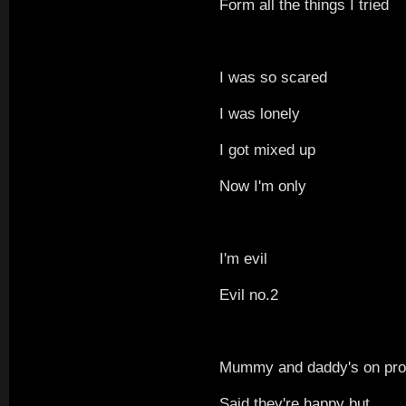
Form all the things I tried
I was so scared
I was lonely
I got mixed up
Now I'm only
I'm evil
Evil no.2
Mummy and daddy's on pr
Said they're happy but