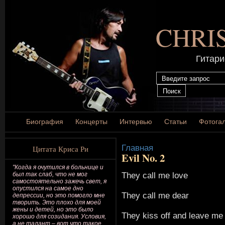
CHRI
Гитари
Биография
Концерты
Интервью
Статьи
Фотога
Главная
Цитата Криса Ри
Evil No. 2
"Когда я очутился в больнице и
They call me love
был так слаб, что не мог
самостоятельно зажечь свет, я
опустился на самое дно
They call me dear
депрессии, но это помогло мне
творить. Это плохо для моей
жены и детей, но это было
They kiss off and leave me
хорошо для созидания. Условия,
а не талант – вот что такое