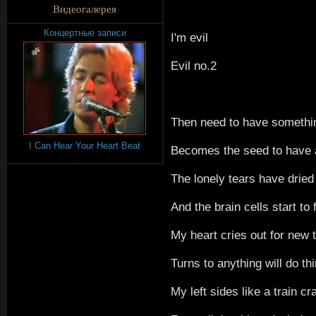
Видеогалерея
Концертные записи
I'm evil
Evil no.2
Then need to have somethi
I Can Hear Your Heart Beat
Becomes the seed to have 
The lonely tears have dried
And the brain cells start to 
My heart cries out for new 
Turns to anything will do th
My left sides like a train cr