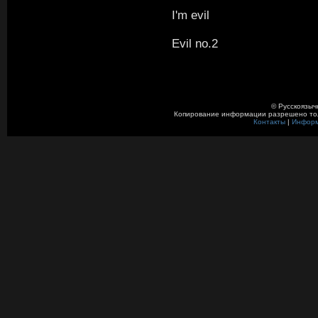
I'm evil
Evil no.2
© Русскоязыч
Копирование информации разрешено толь
Контакты
|
Инфор