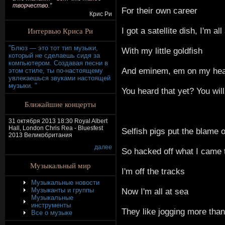
творчество."
For their own career
Крис Ри
Интервью Криса Ри
I got a satellite dish, I'm all
"Блюз — это тот тип музыки,
With my little goldfish
который не сделаешь сидя за
компьютером. Создавая песни в
And eminem, em on my he
этом стиле, ты по-настоящему
увлекаешься звуками настоящей
музыки. "
You heard that yet? You will
Ближайшие концерты
31 октября 2013 18:30 Royal Albert
Hall, London Chris Rea - Bluesfest
Selfish pigs put the blame 
2013 Великобритания
далее
So hacked off what I came 
Музыкальный мир
I'm off the tracks
Музыкальные новости
Музыканты и группы
Now I'm all at sea
Музыкальные
инструменты
They like jogging more than
Все о музыке