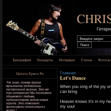
CHRI
Гитари
Биография
Концерты
Интервью
Статьи
Фотога
Главная
Цитата Криса Ри
Let's Dance
"Не знаю, почему другие
When you sing of the joy on
музыканты недовольны
гастрольной жизнью. Это же
can bring
так интересно! Мы постоянно
общаемся с людьми,
путешествуем, видим новые
Heaven knows it's in my he
города. Это помогает
my soul
философски относиться к
жизни."