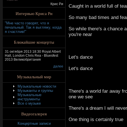
Крис Ри
Caught in a world full of tea
Интервью Криса Ри
So many bad times and fea
"Мне часто говорят, что я
печальный. Так я выгляжу, когда
So while there's a chance 
я счастлив!"
you're near
Ближайшие концерты
31 октября 2013 18:30 Royal Albert
Hall, London Chris Rea - Bluesfest
Let's dance
2013 Великобритания
далее
Let's dance
Музыкальный мир
Музыкальные новости
There's a world far away fr
Музыканты и группы
Музыкальные
one we see
инструменты
Все о музыке
There's a dream I will never
Видеогалерея
One thing is certainly true
Концертные записи