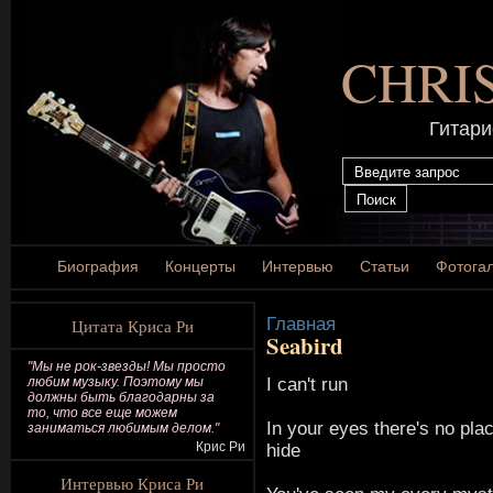
CHRI
Гитари
Биография
Концерты
Интервью
Статьи
Фотога
Главная
Цитата Криса Ри
Seabird
"Мы не рок-звезды! Мы просто
I can't run
любим музыку. Поэтому мы
должны быть благодарны за
то, что все еще можем
In your eyes there's no plac
заниматься любимым делом."
Крис Ри
hide
Интервью Криса Ри