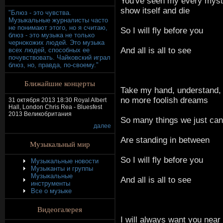
You've seen my every myst
show itself and die
"Блюз - это чувства.
Музыкальные журналисты часто
не понимают этого, но я считаю,
So I will fly before you
блюз - это музыка не только
чернокожих людей. Это музыка
And all is all to see
всех людей, способных ее
почувствовать. Чайковский играл
блюз, но, правда, по-своему."
Ближайшие концерты
Take my hand, understand, 
no more foolish dreams
31 октября 2013 18:30 Royal Albert
Hall, London Chris Rea - Bluesfest
2013 Великобритания
So many things we just can
далее
Are standing in between
Музыкальный мир
So I will fly before you
Музыкальные новости
Музыканты и группы
Музыкальные
And all is all to see
инструменты
Все о музыке
Видеогалерея
I will always want you near 