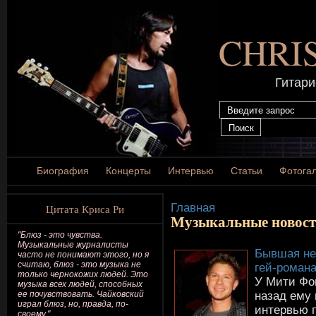
CHRI
Гитари
Биография
Концерты
Интервью
Статьи
Фотога
Главная
Цитата Криса Ри
Музыкальные новос
"Блюз - это чувства.
Музыкальные журналисты
Бывшая не
часто не понимают этого, но я
считаю, блюз - это музыка не
гей-роман
только чернокожих людей. Это
У Мити Фо
музыка всех людей, способных
назад ему
ее почувствовать. Чайковский
играл блюз, но, правда, по-
интервью п
своему."