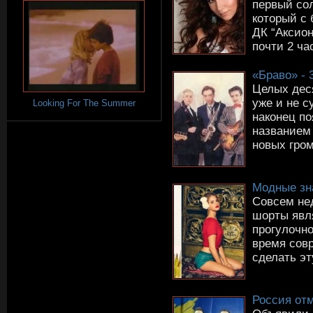
первый со
который с
ДК “Аксион
почти 2 ча
«Браво» - 
Целых деся
уже и не с
Looking For The Summer
наконец п
названием
новых гром
Модные зн
Совсем не
шорты явл
прогулочн
время сов
сделать эт
Россия от