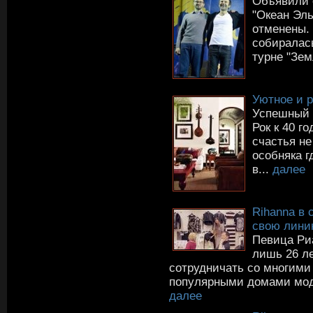
Объявили о
"Океан Эл
отменены. 
собиралась
турне "Зем
Уютное и 
Успешный 
Рок к 40 г
счастья не
особняка г
в...
далее
Rihanna в 
свою лини
Певица Ри
лишь 26 ле
сотрудничать со многими
популярными домами мод.
далее