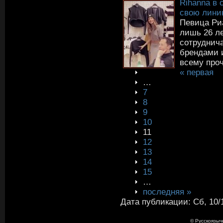
Rihanna в 
свою лини
Певица Ри
лишь 26 ле
сотруднич
брендами 
всему проч
« первая
…
7
8
9
10
11
12
13
14
15
…
последняя »
Дата публикации: Сб, 10/1
© Русскоязыч