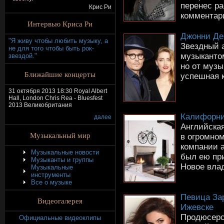
перенес ра
Крис Ри
комментари
Интервью Криса Ри
Джонни Де
"Я живу чтобы любить музыку, а
Звездный 
не для того чтобы быть рок-
музыкантом
звездой."
но от музы
Ближайшие концерты
успешная к
31 октября 2013 18:30 Royal Albert
Hall, London Chris Rea - Bluesfest
2013 Великобритания
Калифорни
далее
Английска
Музыкальный мир
в огромно
компании а
Музыкальные новости
был ею при
Музыканты и группы
Новое влад
Музыкальные
инструменты
Все о музыке
Певица За
Видеогалерея
Ижевске
Продюсерс
Официальные видеоклипы