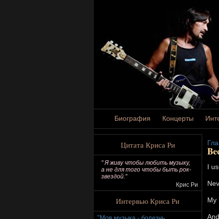
Биография
Концерты
Инт
Гла
Цитата Криса Ри
Be
" Я живу чтобы любить музыку,
I u
а не для того чтобы быть рок-
звездой."
Nev
Крис Ри
Интервью Криса Ри
My 
And
"Моя музыка - болезнь,