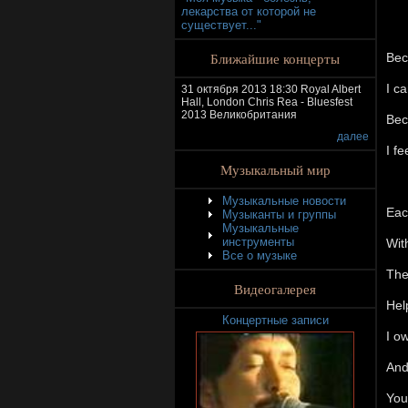
лекарства от которой не
существует..."
Ближайшие концерты
Bec
I c
31 октября 2013 18:30 Royal Albert
Hall, London Chris Rea - Bluesfest
2013 Великобритания
Bec
далее
I f
Музыкальный мир
Музыкальные новости
Eac
Музыканты и группы
Музыкальные
инструменты
Wit
Все о музыке
The
Видеогалерея
Hel
Концертные записи
I o
And
You