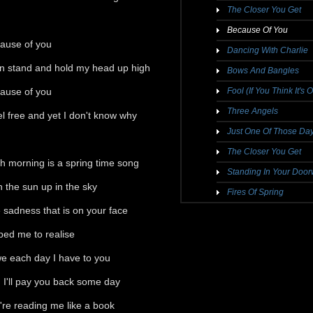
The Closer You Get
Because Of You
ause of you
Dancing With Charlie
an stand and hold my head up high
Bows And Bangles
ause of you
Fool (If You Think It's 
Three Angels
eel free and yet I don't know why
Just One Of Those Da
The Closer You Get
h morning is a spring time song
Standing In Your Doo
h the sun up in the sky
Fires Of Spring
 sadness that is on your face
ped me to realise
we each day I have to you
 I'll pay you back some day
're reading me like a book