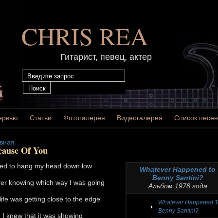
CHRIS REA
Гитарист, певец, актер
ервью
Статьи
Фотогалерея
Видеогалерея
Список песен
вная
cause Of You
sed to hang my head down low
Whatever Happened to
Benny Santini?
er knowing which way I was going
Альбом 1978 года
life was getting close to the edge
Whatever Happened T
Benny Santini?
 I knew that it was showing