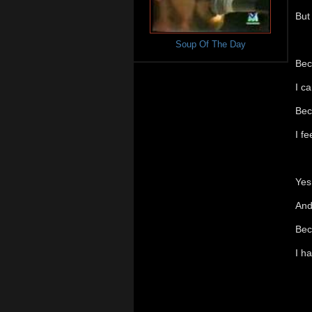
But 
Soup Of The Day
Bec
I c
Bec
I f
Yes 
And
Bec
I h