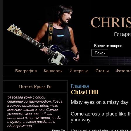
CHRI
Гитари
Биография
Концерты
Интервью
Статьи
Фотога
Главная
Цитата Криса Ри
Chisel Hill
"Я всегда вожу с собой
Misty eyes on a misty day
старенький магнитофон. Когда
в голову приходит идея, я его
включаю, играю и пою. Самые
Come across a place like th
успешные мои песни были
написаны в тот момент, когда
your way
и музыка и слова рождались
одновременно."