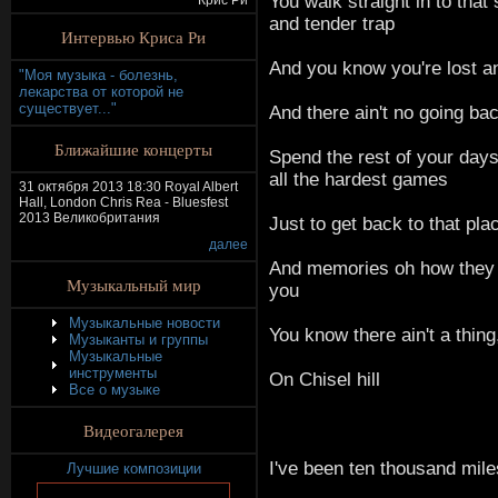
You walk straight in to that
Крис Ри
and tender trap
Интервью Криса Ри
And you know you're lost a
"Моя музыка - болезнь,
лекарства от которой не
существует..."
And there ain't no going ba
Ближайшие концерты
Spend the rest of your days
all the hardest games
31 октября 2013 18:30 Royal Albert
Hall, London Chris Rea - Bluesfest
2013 Великобритания
Just to get back to that pla
далее
And memories oh how they 
Музыкальный мир
you
Музыкальные новости
You know there ain't a thing
Музыканты и группы
Музыкальные
инструменты
On Chisel hill
Все о музыке
Видеогалерея
I've been ten thousand mile
Лучшие композиции