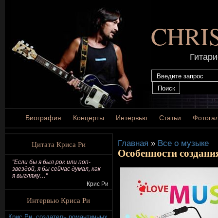
CHRI
Гитари
Биография
Концерты
Интервью
Статьи
Фотога
Главная
»
Все о музыке
Цитата Криса Ри
Особенности создани
"Если бы я был рок или поп-
звездой, я бы сейчас думал, как
я выгляжу…"
Крис Ри
Интервью Криса Ри
Крис Ри, создатель романтичных