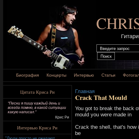
CHRI
Гитари
Биография
Концерты
Интервью
Статьи
Фотога
Главная
Цитата Криса Ри
Crack That Mould
"Песни я пишу каждый день и
You got to break the back o
всегда помню, в какой ситуации
какую написал."
mould you were made in
Крис Ри
Crack the shell, that's how i
Интервью Криса Ри
be
"Люди просто не ожидают