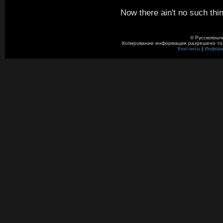
Now there ain't no such thi
© Русскоязыч
Копирование информации разрешено толь
Контакты
|
Инфор