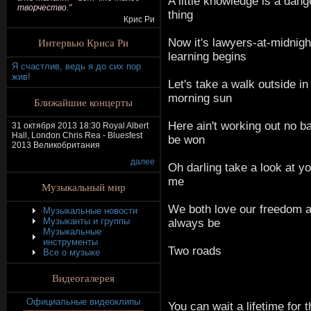
A little knowledge is a dan
творчество."
thing
Крис Ри
Интервью Криса Ри
Now it's lawyers-at-midnigh
learning begins
Я счастлив, ведь я до сих пор
жив!
Let's take a walk outside in
morning sun
Ближайшие концерты
Here ain't working out no ba
31 октября 2013 18:30 Royal Albert
Hall, London Chris Rea - Bluesfest
be won
2013 Великобритания
далее
Oh darling take a look at y
me
Музыкальный мир
We both love our freedom a
Музыкальные новости
Музыканты и группы
always be
Музыкальные
инструменты
Two roads
Все о музыке
Видеогалерея
Официальные видеоклипы
You can wait a lifetime for t