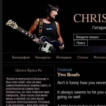
CHRI
Гитари
Биография
Концерты
Интервью
Статьи
Фотога
Главная
Цитата Криса Ри
Two Roads
"Когда я очутился в больнице и
Ain't it funny how you never
был так слаб, что не мог
самостоятельно зажечь свет, я
опустился на самое дно
It always seems to hit you 
депрессии, но это помогло мне
творить. Это плохо для моей
going so well
жены и детей, но это было
хорошо для созидания. Условия,
а не талант – вот что такое