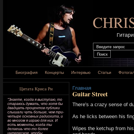
CHRI
Гитари
Биография
Концерты
Интервью
Статьи
Фотога
Главная
Цитата Криса Ри
Guitar Street
"Знаете, когда я выступаю, то
There's a crazy sense of d
стараюсь думать, что хотя бы
двадцать процентов публики
слышали чуть больше, чем три-
As he licks between his fin
четыре основных радиохита, и
во многом я играю для них. И
есть моменты, когда ты
Wipes the ketchup from his
делаешь что-то более
интересное, чтобы