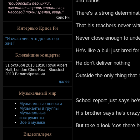
and hands
"подбросить перчинки",
начинаешь играть странные, с
There's a strong determinat
массовой точки зрения, вещи."
Крис Ри
That his teachers never wi
Интервью Криса Ри
Never close enough to und
"Я счастлив, что до сих пор
жив!"
He's like a bull just bred for
Ближайшие концерты
He don't deliver nothing
31 октября 2013 18:30 Royal Albert
Hall, London Chris Rea - Bluesfest
2013 Великобритания
Outside the only thing that
далее
Музыкальный мир
School report just says he'
Музыкальные новости
Музыканты и группы
His brother says he's crazy
Музыкальные
инструменты
Все о музыке
But take a look 'cos there 
Видеогалерея