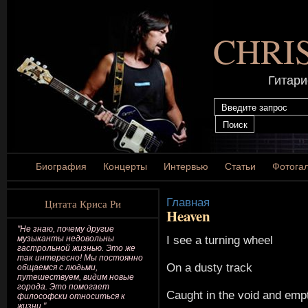
CHRI
Гитари
Биография
Концерты
Интервью
Статьи
Фотога
Главная
Цитата Криса Ри
Heaven
"Не знаю, почему другие
I see a turning wheel
музыканты недовольны
гастрольной жизнью. Это же
так интересно! Мы постоянно
On a dusty track
общаемся с людьми,
путешествуем, видим новые
города. Это помогает
Caught in the void and emp
философски относиться к
жизни."