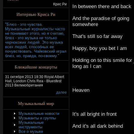
Крис Ри
In between there and back
Интервью Криса Ри
And the paradise of going
somewhere
"Блюз - это чувства.
Музыкальные журналисты часто
не понимают этого, но я считаю,
That's still so far away
блюз - это музыка не только
чернокожих людей. Это музыка
всех людей, способных ее
Happy, boy you bet I am
почувствовать. Чайковский играл
блюз, но, правда, по-своему."
Holding on to this smile for 
long as I can
Ближайшие концерты
31 октября 2013 18:30 Royal Albert
Hall, London Chris Rea - Bluesfest
2013 Великобритания
Heaven
далее
Музыкальный мир
It's all bright in front
Музыкальные новости
Музыканты и группы
Музыкальные
And it's all dark behind
инструменты
Все о музыке