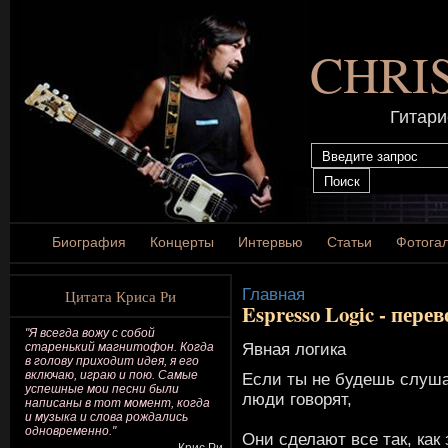
CHRI
Гитари
Биография
Концерты
Интервью
Статьи
Фотога
Главная
Цитата Криса Ри
Espresso Logic - перев
"Я всегда вожу с собой
Явная логика
старенький магнитофон. Когда
в голову приходит идея, я его
включаю, играю и пою. Самые
Если ты не будешь слуша
успешные мои песни были
люди говорят,
написаны в тот момент, когда
и музыка и слова рождались
одновременно."
Они сделают все так, как 